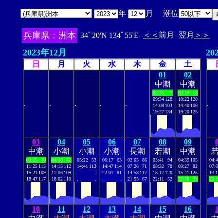
年
月 潮位
兵庫県：洲本
＜＜
前月
翌月
＞＞
34ﾟ20'N 134ﾟ55'E
2023年12月
20
日
月
火
水
木
金
土
01
02
中潮
中潮
02:35
7
03:14
18
09:34
128
10:22
120
.
.
.
.
.
.
14:08
103
14:40
106
19:27
134
19:20
125
03
04
05
06
07
08
09
中潮
小潮
小潮
小潮
長潮
若潮
中潮
03:55
30
04:36
42
05:22
53
06:17
63
02:05
86
03:41
94
04:35
105
04:
11:25
113
14:15
112
14:41
113
14:47
114
07:26
71
08:32
78
09:27
82
07:
15:21
109
17:06
109
.
.
22:07
81
14:58
117
15:17
120
15:41
125
13:
18:47
117
18:02
110
.
.
.
.
21:55
67
22:11
52
22:38
35
22:
10
11
12
13
14
15
16