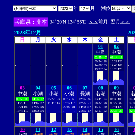
年
月 潮位
兵庫県：洲本
＜＜
前月
翌月
＞＞
34ﾟ20'N 134ﾟ55'E
2023年12月
20
日
月
火
水
木
金
土
01
02
中潮
中潮
02:35
7
03:14
18
09:34
128
10:22
120
.
.
.
.
.
.
14:08
103
14:40
106
19:27
134
19:20
125
03
04
05
06
07
08
09
中潮
小潮
小潮
小潮
長潮
若潮
中潮
03:55
30
04:36
42
05:22
53
06:17
63
02:05
86
03:41
94
04:35
105
04:
11:25
113
14:15
112
14:41
113
14:47
114
07:26
71
08:32
78
09:27
82
07:
15:21
109
17:06
109
.
.
22:07
81
14:58
117
15:17
120
15:41
125
13:
18:47
117
18:02
110
.
.
.
.
21:55
67
22:11
52
22:38
35
22:
10
11
12
13
14
15
16