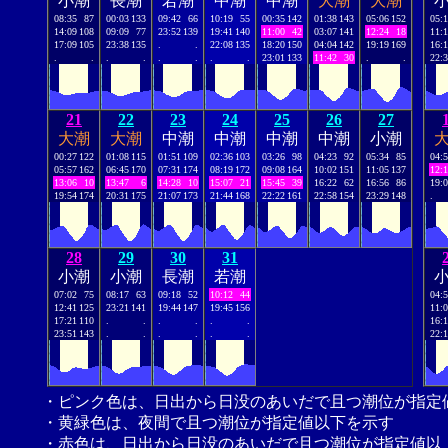
小潮
長潮
若潮
中潮
中潮
大潮
大潮
08:35
87
00:03
133
09:42
66
10:19
55
00:35
142
01:38
143
05:06
152
05:
14:09
108
09:09
77
23:52
139
19:41
140
11:00
42
03:07
141
12:24
18
11:
17:09
105
23:38
135
.
.
22:08
135
18:20
150
04:04
142
19:19
169
16:
.
.
.
.
.
.
.
.
23:01
133
11:42
30
.
.
22:
21
22
23
24
25
26
27
大潮
大潮
中潮
中潮
中潮
中潮
小潮
00:27
122
01:08
115
01:51
109
02:36
103
03:26
98
04:23
92
05:34
85
04:
05:57
162
06:45
170
07:31
174
08:19
172
09:08
164
10:02
151
11:05
137
12:
13:06
10
13:47
6
14:28
10
15:07
21
15:45
39
16:22
62
16:56
86
19:
19:54
174
20:31
175
21:07
173
21:44
168
22:22
161
22:58
154
23:29
148
.
28
29
30
31
小潮
小潮
長潮
若潮
07:02
75
08:17
63
09:18
52
10:12
44
04:
12:41
125
23:21
141
19:44
147
19:45
156
11:
17:21
110
.
.
.
.
.
.
16:
23:51
143
.
.
.
.
.
.
22:
・ピンク色は、日出から日没のあいだで且つ潮位が指定
・黄緑色は、夜間で且つ潮位が指定値以下を示す
・赤色は、日出から日没のあいだで且つ潮位が指定値以