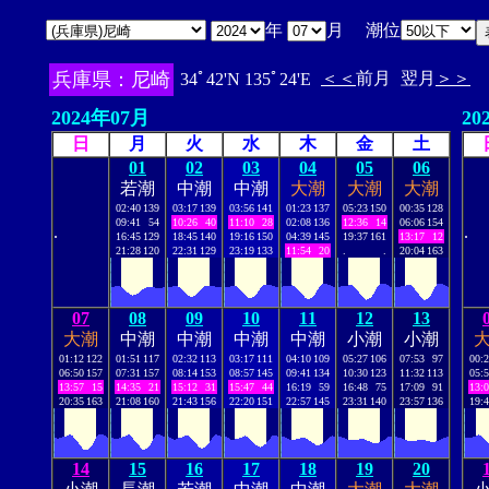
年
月 潮位
兵庫県：尼崎
＜＜
前月
翌月
＞＞
34ﾟ42'N 135ﾟ24'E
2024年07月
20
日
月
火
水
木
金
土
01
02
03
04
05
06
若潮
中潮
中潮
大潮
大潮
大潮
02:40
139
03:17
139
03:56
141
01:23
137
05:23
150
00:35
128
09:41
54
10:26
40
11:10
28
02:08
136
12:36
14
06:06
154
.
.
16:45
129
18:45
140
19:16
150
04:39
145
19:37
161
13:17
12
21:28
120
22:31
129
23:19
133
11:54
20
.
.
20:04
163
07
08
09
10
11
12
13
大潮
中潮
中潮
中潮
中潮
小潮
小潮
01:12
122
01:51
117
02:32
113
03:17
111
04:10
109
05:27
106
07:53
97
00:
06:50
157
07:31
157
08:14
153
08:57
145
09:41
134
10:30
123
11:32
113
05:
13:57
15
14:35
21
15:12
31
15:47
44
16:19
59
16:48
75
17:09
91
13:
20:35
163
21:08
160
21:43
156
22:20
151
22:57
145
23:31
140
23:57
136
19:
14
15
16
17
18
19
20