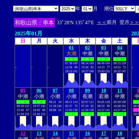
年
月 潮位
和歌山県：串本
＜＜
前月
翌月
＞
33ﾟ28'N 135ﾟ47'E
2025年01月
20
日
月
火
水
木
金
土
01
02
03
04
大潮
中潮
中潮
中潮
00:28
-11
01:06
-13
01:44
-10
02:23
-1
07:38
169
08:14
169
08:49
165
09:23
159
.
.
.
.
12:56
86
13:34
82
14:13
77
14:55
72
18:13
161
18:57
160
19:43
155
20:32
147
05
06
07
08
09
10
11
中潮
小潮
小潮
小潮
長潮
若潮
中潮
03:02
13
03:43
33
04:31
54
00:11
114
02:07
115
04:01
126
05:09
140
02:
09:59
152
10:37
145
11:18
140
05:37
75
07:19
92
08:53
99
10:00
101
08:
15:43
67
16:45
60
18:06
51
12:05
138
12:59
138
13:57
141
14:57
146
14:
21:30
135
22:41
123
.
.
19:31
38
20:40
22
21:37
7
22:27
-5
20:
12
13
14
15
16
17
18