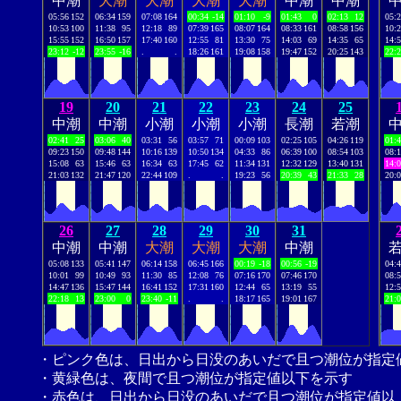
中潮
大潮
大潮
大潮
大潮
中潮
中潮
05:56
152
06:34
159
07:08
164
00:34
-14
01:10
-9
01:43
0
02:13
12
05:
10:53
100
11:38
95
12:18
89
07:39
165
08:07
164
08:33
161
08:58
156
10:
15:55
152
16:50
157
17:40
160
12:55
81
13:30
75
14:03
69
14:35
65
14:
23:12
-12
23:55
-16
.
.
18:26
161
19:08
158
19:47
152
20:25
143
22:
19
20
21
22
23
24
25
中潮
中潮
小潮
小潮
小潮
長潮
若潮
02:41
25
03:06
40
03:31
56
03:57
71
00:09
103
02:25
105
04:26
119
01:
09:23
150
09:48
144
10:16
139
10:50
134
04:33
86
06:39
100
08:54
103
08:
15:08
63
15:46
63
16:34
63
17:45
62
11:34
131
12:32
129
13:40
131
14:
21:03
132
21:47
120
22:44
109
.
.
19:23
56
20:39
43
21:33
28
20:
26
27
28
29
30
31
中潮
中潮
大潮
大潮
大潮
中潮
05:08
133
05:41
147
06:14
158
06:45
166
00:19
-18
00:56
-19
04:
10:01
99
10:49
93
11:30
85
12:08
76
07:16
170
07:46
170
08:
14:47
136
15:47
144
16:41
152
17:31
160
12:44
65
13:19
55
12:
22:18
13
23:00
0
23:40
-11
.
.
18:17
165
19:01
167
21:
・ピンク色は、日出から日没のあいだで且つ潮位が指定
・黄緑色は、夜間で且つ潮位が指定値以下を示す
・赤色は、日出から日没のあいだで且つ潮位が指定値以