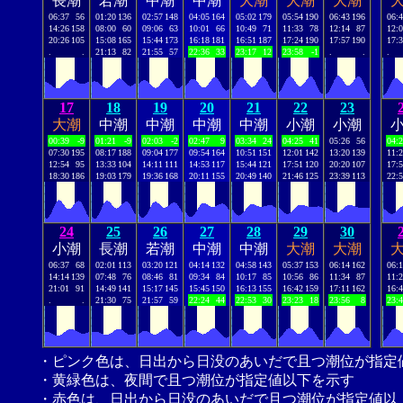
長潮
若潮
中潮
中潮
大潮
大潮
大潮
06:37
56
01:20
136
02:57
148
04:05
164
05:02
179
05:54
190
06:43
196
06:
14:26
158
08:00
60
09:06
63
10:01
66
10:49
71
11:33
78
12:14
87
12:
20:26
105
15:08
165
15:44
173
16:18
181
16:51
187
17:24
190
17:57
190
17:
.
.
21:13
82
21:55
57
22:36
33
23:17
12
23:58
-1
.
.
.
17
18
19
20
21
22
23
大潮
中潮
中潮
中潮
中潮
小潮
小潮
00:39
-9
01:21
-9
02:03
-2
02:47
9
03:34
24
04:25
41
05:26
56
04:
07:30
195
08:17
188
09:04
177
09:54
164
10:51
151
12:01
142
13:20
139
11:
12:54
95
13:33
104
14:11
111
14:53
117
15:44
121
17:51
120
20:20
107
17:
18:30
186
19:03
179
19:36
168
20:11
155
20:49
140
21:46
125
23:39
113
22:
24
25
26
27
28
29
30
小潮
長潮
若潮
中潮
中潮
大潮
大潮
06:37
68
02:01
113
03:20
121
04:14
132
04:58
143
05:37
153
06:14
162
06:
14:14
139
07:48
76
08:46
81
09:34
84
10:17
85
10:56
86
11:34
87
11:
21:01
91
14:49
141
15:17
145
15:45
150
16:13
155
16:42
159
17:11
162
16:
.
.
21:30
75
21:57
59
22:24
44
22:53
30
23:23
18
23:56
8
23:
・ピンク色は、日出から日没のあいだで且つ潮位が指定
・黄緑色は、夜間で且つ潮位が指定値以下を示す
・赤色は、日出から日没のあいだで且つ潮位が指定値以