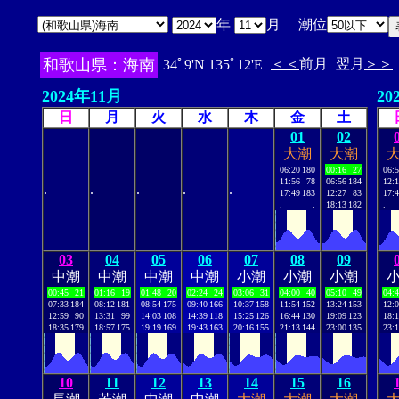
年
月 潮位
和歌山県：海南
＜＜
前月
翌月
＞＞
34ﾟ9'N 135ﾟ12'E
2024年11月
20
日
月
火
水
木
金
土
01
02
大潮
大潮
06:20
180
00:16
27
06:
11:56
78
06:56
184
12:
.
.
.
.
.
17:49
183
12:27
83
17:
.
.
18:13
182
.
03
04
05
06
07
08
09
中潮
中潮
中潮
中潮
小潮
小潮
小潮
00:45
21
01:16
19
01:48
20
02:24
24
03:06
31
04:00
40
05:10
49
04:
07:33
184
08:12
181
08:54
175
09:40
166
10:37
158
11:54
152
13:24
153
12:
12:59
90
13:31
99
14:03
108
14:39
118
15:25
126
16:44
130
19:09
123
18:
18:35
179
18:57
175
19:19
169
19:43
163
20:16
155
21:13
144
23:00
135
23:
10
11
12
13
14
15
16