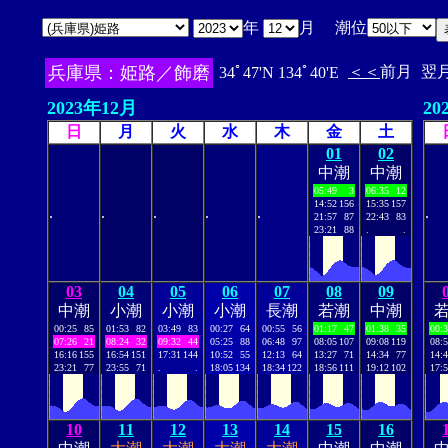
年
月 潮位
兵庫県：姫路／飾磨
＜＜
前月
翌
34ﾟ47'N 134ﾟ40'E
2023年12月
20
日
月
火
水
木
金
土
01
02
中潮
中潮
05:49
3
06:35
12
14:52
156
15:35
157
.
.
.
.
.
.
21:57
87
22:43
83
23:21
88
.
.
03
04
05
06
07
08
09
中潮
小潮
小潮
小潮
長潮
若潮
中潮
00:25
85
01:53
82
03:49
83
00:27
64
00:55
56
01:17
47
01:38
35
00:
07:26
21
08:24
32
09:32
44
05:25
88
06:48
97
08:05
107
09:08
119
08:
16:16
155
16:54
151
17:31
144
10:52
55
12:13
64
13:27
71
14:34
77
14:
23:21
77
23:55
71
.
.
18:05
134
18:34
122
18:56
111
19:12
102
17:
10
11
12
13
14
15
16