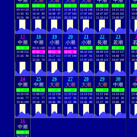
中潮
大潮
大潮
大潮
大潮
中潮
中潮
02:00
22
02:26
9
02:56
-3
03:31
-13
04:12
-18
04:58
-19
05:49
-14
05:
09:54
129
10:31
137
11:04
142
11:41
145
12:31
148
13:29
150
14:21
153
13:
15:30
82
16:10
89
16:38
97
17:07
103
17:47
106
18:47
107
20:16
102
19:
19:26
98
19:42
99
19:58
103
20:22
108
20:59
111
21:56
111
23:08
107
23:
17
18
19
20
21
22
23
中潮
中潮
小潮
小潮
小潮
長潮
若潮
06:44
-4
00:32
100
02:22
93
04:43
94
00:00
35
00:47
17
01:31
2
01:
15:06
155
07:45
8
08:54
26
10:16
45
06:33
104
08:09
120
09:23
137
09:
21:26
90
15:48
155
16:27
151
17:07
144
11:47
61
13:19
72
14:48
77
15:
.
.
22:20
74
23:11
55
.
.
17:47
133
18:28
121
19:07
109
18:
24
25
26
27
28
29
30
中潮
中潮
大潮
大潮
大潮
大潮
中潮
02:11
-7
02:46
-12
03:17
-12
03:47
-8
04:17
-3
04:51
1
05:28
7
05:
10:20
150
11:08
157
11:52
158
12:33
154
13:14
150
13:51
146
14:24
143
13:
16:06
77
17:11
77
18:06
79
18:57
82
19:43
85
20:26
86
21:02
85
18:
19:45
100
20:18
93
20:46
89
21:13
88
21:42
89
22:17
89
23:00
89
22:
31
中潮
06:08
13
14:53
142