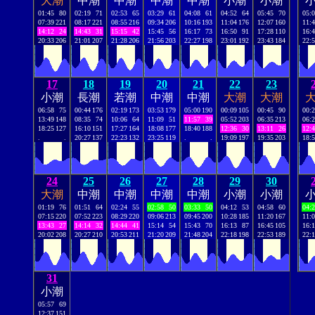
大潮
中潮
中潮
中潮
中潮
小潮
小潮
01:45
80
02:19
71
02:53
65
03:29
61
04:08
61
04:52
64
05:45
70
05:
07:39
221
08:17
221
08:55
216
09:34
206
10:16
193
11:04
176
12:07
160
11:
14:12
24
14:43
31
15:15
42
15:45
56
16:17
73
16:50
91
17:28
110
16:
20:33
206
21:01
207
21:28
206
21:56
203
22:27
198
23:01
192
23:43
184
22:
17
18
19
20
21
22
23
小潮
長潮
若潮
中潮
中潮
大潮
大潮
06:58
75
00:44
176
02:19
173
03:53
179
05:00
190
00:09
105
00:45
90
00:
13:49
148
08:35
74
10:06
64
11:09
51
11:57
39
05:52
203
06:35
213
06:
18:25
127
16:10
151
17:27
164
18:08
177
18:40
188
12:36
30
13:11
26
12:
.
.
20:27
137
22:23
132
23:25
119
.
.
19:09
197
19:35
203
18:
24
25
26
27
28
29
30
大潮
中潮
中潮
中潮
中潮
小潮
小潮
01:19
76
01:51
64
02:24
55
02:58
50
03:33
50
04:12
53
04:58
60
04:
07:15
220
07:52
223
08:29
220
09:06
213
09:45
200
10:28
185
11:20
167
11:
13:43
27
14:14
32
14:44
41
15:14
54
15:43
70
16:13
87
16:45
105
16:
20:02
208
20:27
210
20:53
211
21:20
209
21:48
204
22:18
198
22:53
189
22:
31
小潮
05:57
69
12:37
151