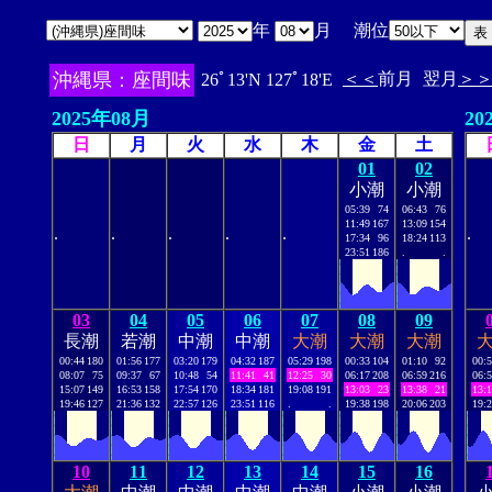
年
月 潮位
沖縄県：座間味
＜＜
前月
翌月
＞
26ﾟ13'N 127ﾟ18'E
2025年08月
20
日
月
火
水
木
金
土
01
02
小潮
小潮
05:39
74
06:43
76
11:49
167
13:09
154
.
.
.
.
.
.
17:34
96
18:24
113
23:51
186
.
.
03
04
05
06
07
08
09
長潮
若潮
中潮
中潮
大潮
大潮
大潮
00:44
180
01:56
177
03:20
179
04:32
187
05:29
198
00:33
104
01:10
92
00:
08:07
75
09:37
67
10:48
54
11:41
41
12:25
30
06:17
208
06:59
216
06:
15:07
149
16:53
158
17:54
170
18:34
181
19:08
191
13:03
23
13:38
21
13:
19:46
127
21:36
132
22:57
126
23:51
116
.
.
19:38
198
20:06
203
19:
10
11
12
13
14
15
16