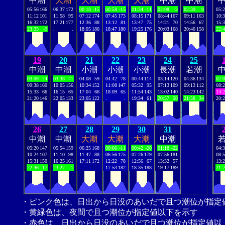
中潮
大潮
大潮
大潮
大潮
中潮
中潮
05:56
166
06:37
172
00:18
-15
00:58
-15
01:34
-11
02:08
-3
02:39
9
05:
11:12
101
11:58
95
07:12
174
07:45
173
08:15
171
08:44
167
09:11
163
10:
16:32
172
17:21
177
12:36
88
13:12
81
13:47
75
14:21
70
14:56
67
15:
23:35
-9
.
.
18:05
180
18:47
180
19:25
176
20:03
168
20:40
158
22:
19
20
21
22
23
24
25
中潮
中潮
小潮
小潮
小潮
長潮
若潮
03:09
24
03:38
41
04:08
59
04:42
78
00:44
114
03:14
120
04:36
134
02:
09:38
160
10:05
156
10:34
152
11:08
147
05:32
95
07:13
109
09:13
112
08:
15:33
66
16:15
65
17:04
66
18:09
65
11:54
143
13:02
140
14:23
142
14:
21:20
146
22:05
133
23:05
122
.
.
19:34
61
20:57
50
21:58
34
20:
26
27
28
29
30
31
中潮
中潮
大潮
大潮
大潮
中潮
05:20
147
05:54
159
06:25
168
00:06
-11
00:42
-20
01:18
-22
04:
10:24
107
11:10
98
11:47
88
06:56
175
07:26
179
07:56
181
08:
15:31
150
16:25
161
17:11
172
12:22
78
12:56
67
13:32
57
13:
22:46
17
23:27
1
.
.
17:53
182
18:35
188
19:17
189
21:
・ピンク色は、日出から日没のあいだで且つ潮位が指定
・黄緑色は、夜間で且つ潮位が指定値以下を示す
・赤色は、日出から日没のあいだで且つ潮位が指定値以