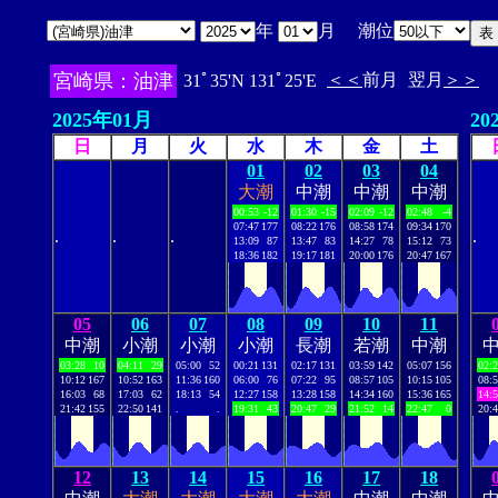
年
月 潮位
宮崎県：油津
＜＜
前月
翌月
＞＞
31ﾟ35'N 131ﾟ25'E
2025年01月
20
日
月
火
水
木
金
土
01
02
03
04
大潮
中潮
中潮
中潮
00:53
-12
01:30
-15
02:09
-12
02:48
-4
07:47
177
08:22
176
08:58
174
09:34
170
.
.
.
.
13:09
87
13:47
83
14:27
78
15:12
73
18:36
182
19:17
181
20:00
176
20:47
167
05
06
07
08
09
10
11
中潮
小潮
小潮
小潮
長潮
若潮
中潮
03:28
10
04:11
29
05:00
52
00:21
131
02:17
131
03:59
142
05:07
156
02:
10:12
167
10:52
163
11:36
160
06:00
76
07:22
95
08:57
105
10:15
105
08:
16:03
68
17:03
62
18:13
54
12:27
158
13:28
158
14:34
160
15:36
165
14:
21:42
155
22:50
141
.
.
19:31
43
20:47
29
21:52
14
22:47
0
20:
12
13
14
15
16
17
18