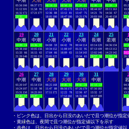
中潮
大潮
大潮
大潮
大潮
中潮
中潮
05:56
166
06:37
172
00:18
-15
00:58
-15
01:34
-11
02:08
-3
02:39
9
05:
11:12
101
11:58
95
07:12
174
07:45
173
08:15
171
08:44
167
09:11
163
10:
16:32
172
17:21
177
12:36
88
13:12
81
13:47
75
14:21
70
14:56
67
15:
23:35
-9
.
.
18:05
180
18:47
180
19:25
176
20:03
168
20:40
158
22:
19
20
21
22
23
24
25
中潮
中潮
小潮
小潮
小潮
長潮
若潮
03:09
24
03:38
41
04:08
59
04:42
78
00:44
114
03:14
120
04:36
134
02:
09:38
160
10:05
156
10:34
152
11:08
147
05:32
95
07:13
109
09:13
112
08:
15:33
66
16:15
65
17:04
66
18:09
65
11:54
143
13:02
140
14:23
142
14:
21:20
146
22:05
133
23:05
122
.
.
19:34
61
20:57
50
21:58
34
20:
26
27
28
29
30
31
中潮
中潮
大潮
大潮
大潮
中潮
05:20
147
05:54
159
06:25
168
00:06
-11
00:42
-20
01:18
-22
04:
10:24
107
11:10
98
11:47
88
06:56
175
07:26
179
07:56
181
08:
15:31
150
16:25
161
17:11
172
12:22
78
12:56
67
13:32
57
13:
22:46
17
23:27
1
.
.
17:53
182
18:35
188
19:17
189
21:
・ピンク色は、日出から日没のあいだで且つ潮位が指定
・黄緑色は、夜間で且つ潮位が指定値以下を示す
・赤色は、日出から日没のあいだで且つ潮位が指定値以