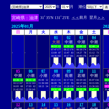
年
月 潮位
宮崎県：油津
＜＜
前月
翌月
＞＞
31ﾟ35'N 131ﾟ25'E
2025年01月
20
日
月
火
水
木
金
土
01
02
03
04
大潮
中潮
中潮
中潮
00:53
-12
01:30
-15
02:09
-12
02:48
-4
07:47
177
08:22
176
08:58
174
09:34
170
.
.
.
.
13:09
87
13:47
83
14:27
78
15:12
73
18:36
182
19:17
181
20:00
176
20:47
167
05
06
07
08
09
10
11
中潮
小潮
小潮
小潮
長潮
若潮
中潮
03:28
10
04:11
29
05:00
52
00:21
131
02:17
131
03:59
142
05:07
156
02:
10:12
167
10:52
163
11:36
160
06:00
76
07:22
95
08:57
105
10:15
105
08:
16:03
68
17:03
62
18:13
54
12:27
158
13:28
158
14:34
160
15:36
165
14:
21:42
155
22:50
141
.
.
19:31
43
20:47
29
21:52
14
22:47
0
20:
12
13
14
15
16
17
18