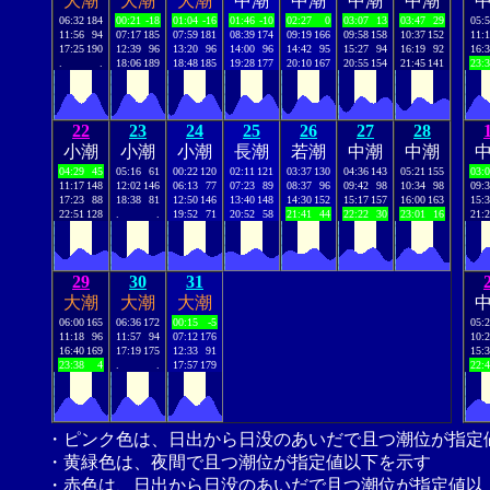
大潮
大潮
大潮
中潮
中潮
中潮
中潮
06:32
184
00:21
-18
01:04
-16
01:46
-10
02:27
0
03:07
13
03:47
29
05:
11:56
94
07:17
185
07:59
181
08:39
174
09:19
166
09:58
158
10:37
152
11:
17:25
190
12:39
96
13:20
96
14:00
96
14:42
95
15:27
94
16:19
92
16:
.
.
18:06
189
18:48
185
19:28
177
20:10
167
20:55
154
21:45
141
23:
22
23
24
25
26
27
28
小潮
小潮
小潮
長潮
若潮
中潮
中潮
04:29
45
05:16
61
00:22
120
02:11
121
03:37
130
04:36
143
05:21
155
03:
11:17
148
12:02
146
06:13
77
07:23
89
08:37
96
09:42
98
10:34
98
09:
17:23
88
18:38
81
12:50
146
13:40
148
14:30
152
15:17
157
16:00
163
15:
22:51
128
.
.
19:52
71
20:52
58
21:41
44
22:22
30
23:01
16
21:
29
30
31
大潮
大潮
大潮
06:00
165
06:36
172
00:15
-5
05:
11:18
96
11:57
94
07:12
176
10:
16:40
169
17:19
175
12:33
91
15:
23:38
4
.
.
17:57
179
22:
・ピンク色は、日出から日没のあいだで且つ潮位が指定
・黄緑色は、夜間で且つ潮位が指定値以下を示す
・赤色は、日出から日没のあいだで且つ潮位が指定値以