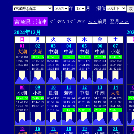
年
月 潮位
宮崎県：油津
＜＜
前月
翌月
＞＞
31ﾟ35'N 131ﾟ25'E
2024年12月
20
日
月
火
水
木
金
土
01
02
03
04
05
06
07
大潮
大潮
中潮
中潮
中潮
中潮
小潮
06:38
181
00:23
5
00:57
2
01:34
1
02:14
4
02:57
10
03:46
20
12:05
91
07:15
182
07:53
180
08:33
176
09:15
170
10:02
164
10:54
160
.
17:35
184
12:39
95
13:13
98
13:50
101
14:31
103
15:21
103
16:24
100
.
.
18:06
185
18:38
183
19:14
180
19:54
174
20:42
165
21:42
153
08
09
10
11
12
13
14
小潮
小潮
長潮
若潮
中潮
中潮
大潮
04:41
33
05:46
48
00:45
138
02:26
144
03:47
156
04:51
169
05:44
179
03:
11:48
158
12:44
159
06:59
62
08:13
73
09:20
82
10:19
88
11:10
92
10:
17:41
92
19:02
77
13:38
163
14:28
169
15:15
176
16:00
182
16:43
187
16:
23:03
142
.
.
20:13
57
21:13
35
22:04
14
22:52
-2
23:37
-13
21:
15
16
17
18
19
20
21