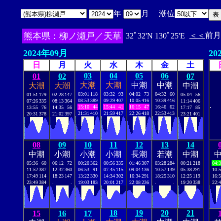
年
月 潮位
熊本県：柳ノ瀬戸／天草
＜＜
前月
32ﾟ32'N 130ﾟ25'E
2024年09月
20
日
月
火
水
木
金
土
03
04
05
06
01
02
07
大潮
大潮
中潮
中潮
大潮
大潮
中潮
03:01
118
03:32
93
04:02
73
04:32
60
01:51
179
02:28
147
05:04
56
08:53
389
09:29
407
10:05
416
10:39
416
07:26
335
08:13
364
11:14
406
.
15:10
44
15:44
41
16:15
47
16:46
62
13:55
76
14:35
56
17:17
85
21:31
410
21:59
417
22:26
418
22:53
413
20:31
378
21:02
397
23:21
401
08
09
10
11
12
13
14
中潮
小潮
小潮
小潮
長潮
若潮
中潮
05:36
60
06:12
72
00:20
362
00:56
335
01:46
307
03:28
284
00:21
218
04:
11:52
387
12:32
360
06:53
91
07:45
115
09:04
136
10:57
139
05:38
291
10:
17:49
114
18:23
147
13:22
330
14:34
302
16:34
291
18:25
310
12:25
119
16:
23:49
384
.
.
19:03
183
20:01
217
22:08
236
.
.
19:20
338
22:
18
19
20
21
15
16
17