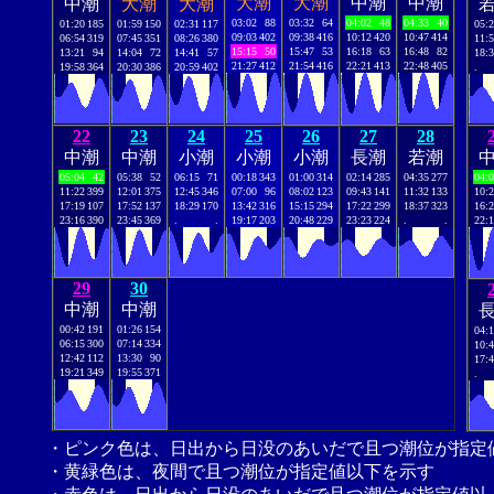
大潮
大潮
中潮
中潮
中潮
大潮
大潮
03:02
88
03:32
64
04:02
48
04:33
40
01:20
185
01:59
150
02:31
117
05:
09:03
402
09:38
416
10:12
420
10:47
414
06:54
319
07:45
351
08:26
380
11:
15:15
50
15:47
53
16:18
63
16:48
82
13:21
94
14:04
72
14:41
57
18:
21:27
412
21:54
416
22:21
413
22:48
405
19:58
364
20:30
386
20:59
402
.
22
23
24
25
26
27
28
中潮
中潮
小潮
小潮
小潮
長潮
若潮
05:04
42
05:38
52
06:15
71
00:18
343
01:00
314
02:14
285
04:35
277
04:
11:22
399
12:01
375
12:45
346
07:00
96
08:02
123
09:43
141
11:32
133
10:
17:19
107
17:52
137
18:29
170
13:42
316
15:15
294
17:22
299
18:37
323
16:
23:16
390
23:45
369
.
.
19:17
203
20:48
229
23:23
224
.
.
22:
29
30
中潮
中潮
00:42
191
01:26
154
04:
06:15
300
07:14
334
10:
12:42
112
13:30
90
17:
19:21
349
19:55
371
.
・ピンク色は、日出から日没のあいだで且つ潮位が指定
・黄緑色は、夜間で且つ潮位が指定値以下を示す