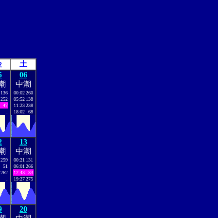
金
土
5
06
潮
中潮
136
00:02
260
252
05:52
138
47
11:23
238
.
18:02
68
2
13
潮
中潮
259
00:21
131
51
06:01
266
262
12:43
33
.
19:27
275
9
20