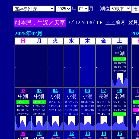
年
月 潮位
熊本県：牛深／天草
＜＜
前月
翌月
32ﾟ12'N 130ﾟ1'E
2025年02月
20
日
月
火
水
木
金
土
01
中潮
03:51
0
10:16
269
.
.
.
.
.
.
.
16:13
59
22:07
260
02
03
04
05
06
07
08
中潮
中潮
小潮
小潮
小潮
長潮
若潮
04:25
16
04:59
38
05:35
63
00:24
215
01:32
196
03:14
186
05:11
195
03:
10:45
263
11:15
254
11:48
243
06:14
91
07:03
119
08:23
142
10:24
150
09:
16:48
55
17:27
54
18:11
58
12:24
230
13:08
216
14:14
204
15:45
200
15:
22:47
250
23:32
234
.
.
19:05
63
20:16
67
21:45
63
23:07
49
21:
09
10
11
12
13
14
15