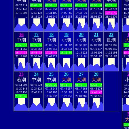
中潮
中潮
大潮
大潮
大潮
大潮
中潮
06:25
214
00:09
30
00:58
12
01:39
0
02:16
-7
02:50
-8
03:23
-1
05:
11:55
140
07:10
233
07:46
250
08:18
262
08:47
270
09:16
274
09:43
273
10:
17:10
208
12:50
123
13:31
105
14:05
86
14:38
70
15:10
55
15:41
45
15:
.
.
18:13
223
19:03
240
19:46
255
20:25
266
21:03
272
21:40
270
22:
16
17
18
19
20
21
22
中潮
中潮
中潮
小潮
小潮
小潮
長潮
03:55
12
04:27
31
05:00
55
05:34
82
00:38
207
02:00
188
04:10
186
02:
10:11
269
10:38
262
11:07
251
11:38
238
06:13
110
07:10
137
09:09
155
09:
16:14
39
16:49
38
17:28
42
18:12
50
12:14
223
13:04
206
14:32
194
15:
22:18
263
22:58
248
23:42
229
.
.
19:11
61
20:35
67
22:16
62
21:
23
24
25
26
27
28
若潮
中潮
中潮
大潮
大潮
大潮
05:51
203
06:42
224
00:28
26
01:11
11
01:49
1
02:23
-2
03:
11:20
148
12:24
129
07:18
243
07:49
257
08:17
268
08:45
274
09:
16:25
196
17:43
212
13:05
107
13:39
85
14:10
65
14:41
47
14:
23:33
45
.
.
18:37
232
19:22
251
20:01
266
20:38
276
21:
02:
08: