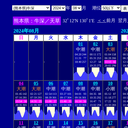
年
月 潮位
熊本県：牛深／天草
＜＜
前月
翌月
32ﾟ12'N 130ﾟ1'E
2024年08月
20
日
月
火
水
木
金
土
01
02
03
中潮
中潮
大潮
04:20
244
00:11
172
01:04
158
00:
11:31
77
05:31
253
06:28
266
06:
.
.
.
.
18:40
257
12:27
58
13:13
42
12:
.
.
19:25
275
20:02
290
19:
04
05
06
07
08
09
10
大潮
大潮
中潮
中潮
中潮
中潮
小潮
01:45
142
02:21
127
02:54
113
03:27
101
04:01
93
04:35
88
05:12
87
04:
07:16
281
07:59
293
08:39
301
09:17
304
09:56
301
10:35
292
11:18
277
10:
13:54
30
14:31
25
15:06
27
15:40
35
16:14
50
16:47
71
17:22
95
16:
20:35
301
21:06
307
21:35
309
22:04
308
22:33
303
23:02
294
23:33
283
22:
11
12
13
14
15
16
17