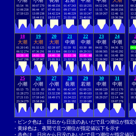
小潮
小潮
長潮
若潮
中潮
中潮
大潮
05:54
91
00:07
270
00:48
256
01:47
243
03:18
235
04:52
241
00:39
164
00:
12:06
258
06:44
97
07:49
103
09:17
103
10:47
92
11:55
74
06:00
256
05:
17:59
123
13:09
238
14:42
224
16:46
229
18:10
247
18:59
267
12:46
55
12:
.
.
18:44
151
19:53
177
21:55
189
23:40
181
.
.
19:36
284
19:
18
19
20
21
22
23
24
大潮
大潮
大潮
中潮
中潮
中潮
中潮
01:20
145
01:55
125
02:28
107
02:59
92
03:30
80
04:02
73
04:36
72
04:
06:52
274
07:36
291
08:15
304
08:53
311
09:29
311
10:06
305
10:45
292
10:
13:28
41
14:05
32
14:40
30
15:13
36
15:45
48
16:16
66
16:48
89
16:
20:07
298
20:37
307
21:05
311
21:32
312
21:59
309
22:26
302
22:54
292
22:
25
26
27
28
29
30
31
小潮
小潮
小潮
長潮
若潮
中潮
中潮
05:13
75
05:55
83
06:49
95
00:42
247
02:00
231
04:00
229
00:12
170
05:
11:28
273
12:19
251
13:32
230
08:06
105
09:49
103
11:16
89
05:27
244
11:
17:21
115
17:59
143
18:49
171
15:34
222
17:32
237
18:29
257
12:14
70
18:
23:24
279
23:58
264
.
.
20:31
192
22:59
189
.
.
19:07
276
.
・ピンク色は、日出から日没のあいだで且つ潮位が指定
・黄緑色は、夜間で且つ潮位が指定値以下を示す
・赤色は、日出から日没のあいだで且つ潮位が指定値以