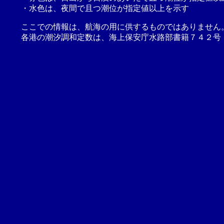
・水色は、夜間で且つ潮位が指定値以上を示す
ここでの情報は、航海の用に供するものではありません
各港の潮汐調和定数は、海上保安庁水路部書籍７４２号