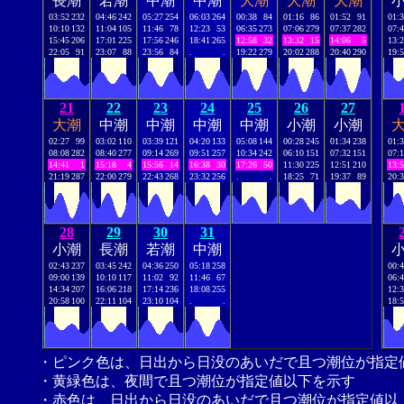
長潮
若潮
中潮
中潮
大潮
大潮
大潮
03:52
232
04:46
242
05:27
254
06:03
264
00:38
84
01:16
86
01:52
91
01:
10:10
132
11:04
105
11:46
78
12:23
53
06:35
273
07:06
279
07:37
282
07:
15:45
206
17:01
225
17:56
246
18:41
265
12:58
32
13:32
15
14:06
5
13:
22:05
91
23:07
88
23:56
84
.
.
19:22
279
20:02
288
20:40
290
19:
21
22
23
24
25
26
27
大潮
中潮
中潮
中潮
中潮
小潮
小潮
02:27
99
03:02
110
03:39
121
04:20
133
05:08
144
00:28
245
01:34
238
01:
08:08
282
08:40
277
09:14
269
09:51
257
10:34
242
06:10
151
07:32
151
07:
14:41
1
15:18
4
15:56
14
16:38
30
17:26
50
11:30
225
12:51
210
13:
21:19
287
22:00
279
22:43
268
23:32
256
.
.
18:25
71
19:37
89
20:
28
29
30
31
小潮
長潮
若潮
中潮
02:43
237
03:45
242
04:36
250
05:18
258
00:
09:00
139
10:10
117
11:02
92
11:46
67
06:
14:34
207
16:06
218
17:14
236
18:08
255
12:
20:58
100
22:11
104
23:10
104
.
.
18:
・ピンク色は、日出から日没のあいだで且つ潮位が指定
・黄緑色は、夜間で且つ潮位が指定値以下を示す
・赤色は、日出から日没のあいだで且つ潮位が指定値以