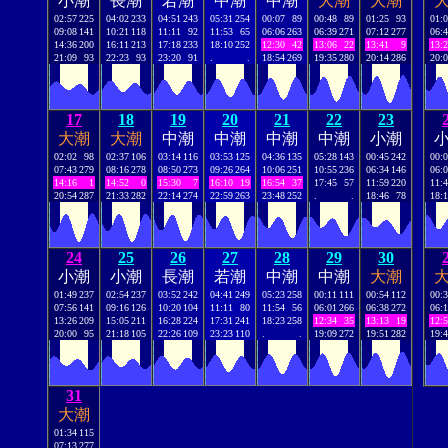
小潮
長潮
若潮
中潮
中潮
大潮
大潮
02:57
225
04:02
233
04:51
243
05:31
254
00:07
89
00:48
89
01:25
93
01:
09:08
141
10:21
118
11:11
92
11:53
65
06:06
263
06:39
271
07:12
277
06:
14:36
200
16:11
213
17:18
233
18:10
252
12:30
42
13:06
22
13:41
9
13:
21:09
93
22:23
93
23:20
91
.
.
18:54
269
19:35
280
20:14
286
20:
17
18
19
20
21
22
23
大潮
大潮
中潮
中潮
中潮
中潮
小潮
02:02
98
02:37
106
03:14
116
03:53
125
04:36
135
05:28
143
00:45
242
00:
07:43
279
08:16
278
08:50
273
09:26
264
10:06
251
10:55
236
06:34
146
06:
14:16
1
14:52
0
15:30
7
16:10
19
16:54
37
17:45
57
11:59
220
11:
20:54
287
21:33
282
22:14
274
22:59
263
23:48
252
.
.
18:46
78
18:
24
25
26
27
28
29
30
小潮
小潮
長潮
若潮
中潮
中潮
大潮
01:49
237
02:54
237
03:52
242
04:41
249
05:23
258
00:11
111
00:54
112
00:
07:56
141
09:16
126
10:20
104
11:11
80
11:54
56
06:01
266
06:38
272
06:
13:26
209
15:05
211
16:28
224
17:31
241
18:23
258
12:34
35
13:13
19
12:
20:00
95
21:18
105
22:26
109
23:23
110
.
.
19:09
272
19:51
282
19:
31
大潮
01:34
115
07:13
277