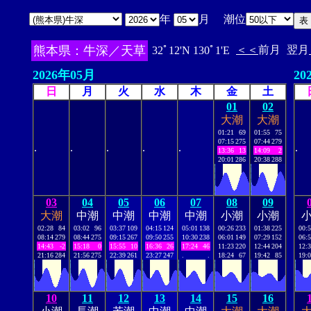
年
月 潮位
熊本県：牛深／天草
＜＜
前月
翌月
32ﾟ12'N 130ﾟ1'E
2026年05月
20
日
月
火
水
木
金
土
01
02
大潮
大潮
01:21
69
01:55
75
07:15
275
07:44
279
.
.
.
.
.
.
13:36
13
14:09
2
20:01
286
20:38
288
03
04
05
06
07
08
09
大潮
中潮
中潮
中潮
中潮
小潮
小潮
02:28
84
03:02
96
03:37
109
04:15
124
05:01
138
00:26
233
01:38
225
00:
08:14
279
08:44
275
09:15
267
09:50
255
10:30
238
06:01
149
07:29
152
06:
14:43
-2
15:18
0
15:55
10
16:36
26
17:24
46
11:23
220
12:44
204
12:
21:16
284
21:56
275
22:39
261
23:27
247
.
.
18:24
67
19:42
85
19:
10
11
12
13
14
15
16