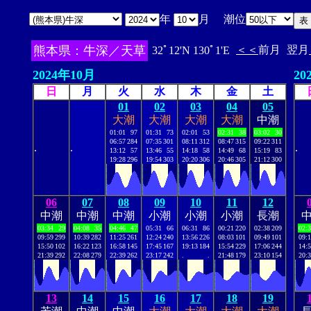
年
月 潮位
熊本県：牛深／天草
＜＜
前月
翌月
32ﾟ12'N 130ﾟ1'E
2024年10月
20
日
月
火
水
木
金
土
01
02
03
04
05
大潮
大潮
大潮
大潮
中潮
01:01
97
01:31
73
02:01
53
02:31
38
03:02
30
06:57
284
07:35
301
08:11
312
08:47
315
09:22
311
.
.
.
13:12
57
13:46
55
14:18
58
14:49
68
15:19
83
19:28
296
19:54
303
20:20
306
20:46
305
21:12
300
06
07
08
09
10
11
12
中潮
中潮
中潮
小潮
小潮
小潮
長潮
03:34
29
04:08
35
04:46
47
05:31
66
06:31
86
00:21
220
02:38
209
02:
09:59
299
10:39
282
11:25
261
12:24
240
13:56
226
08:03
101
09:49
101
09:
15:50
102
16:22
123
16:58
145
17:45
167
19:13
184
15:54
229
17:06
244
14:
21:39
292
22:08
279
22:39
262
23:17
242
.
.
21:48
179
23:10
154
20:
13
14
15
16
17
18
19