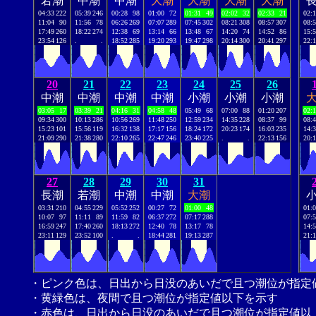
若潮
中潮
中潮
大潮
大潮
大潮
大潮
04:33
222
05:39
246
00:28
98
01:00
72
01:31
49
02:02
32
02:33
21
02:
11:04
90
11:56
78
06:26
269
07:07
289
07:45
302
08:21
308
08:57
307
08:
17:49
260
18:22
274
12:38
69
13:14
66
13:48
67
14:20
74
14:52
86
15:
23:54
126
.
.
18:52
285
19:20
293
19:47
298
20:14
300
20:41
297
22:
20
21
22
23
24
25
26
中潮
中潮
中潮
中潮
小潮
小潮
小潮
03:05
17
03:39
21
04:16
31
04:58
48
05:49
68
07:00
88
01:20
207
02:
09:34
300
10:13
286
10:56
269
11:48
250
12:59
234
14:35
228
08:37
99
08:
15:23
101
15:56
119
16:32
138
17:17
156
18:24
172
20:23
174
16:03
235
14:
21:09
290
21:38
280
22:10
265
22:47
246
23:40
225
.
.
22:13
156
20:
27
28
29
30
31
長潮
若潮
中潮
中潮
大潮
03:31
210
04:55
229
05:52
252
00:27
72
01:00
48
01:
10:07
97
11:11
89
11:59
82
06:37
272
07:17
288
07:
16:59
247
17:40
260
18:13
272
12:40
78
13:17
78
14:
23:11
129
23:52
100
.
.
18:44
281
19:13
287
21:
・ピンク色は、日出から日没のあいだで且つ潮位が指定
・黄緑色は、夜間で且つ潮位が指定値以下を示す
・赤色は、日出から日没のあいだで且つ潮位が指定値以