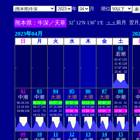
年
月 潮位
熊本県：牛深／天草
＜＜
前月
翌月
32ﾟ12'N 130ﾟ1'E
2023年04月
20
日
月
火
水
木
金
土
01
若潮
05:47
223
11:45
128
.
.
.
.
.
.
.
17:07
204
23:41
53
02
03
04
05
06
07
08
中潮
中潮
大潮
大潮
大潮
大潮
中潮
06:26
241
00:28
39
01:07
29
01:42
26
02:14
28
02:46
37
03:16
51
02:
12:24
101
06:57
256
07:25
268
07:52
276
08:19
280
08:45
280
09:11
276
08:
18:06
228
12:57
75
13:28
51
13:58
31
14:28
16
14:59
7
15:30
4
15:
.
.
18:51
252
19:30
270
20:06
283
20:42
288
21:17
286
21:54
277
21:
09
10
11
12
13
14
15