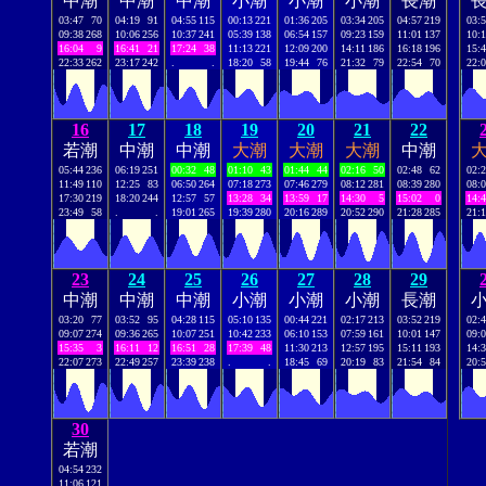
中潮
中潮
中潮
小潮
小潮
小潮
長潮
03:47
70
04:19
91
04:55
115
00:13
221
01:36
205
03:34
205
04:57
219
03:
09:38
268
10:06
256
10:37
241
05:39
138
06:54
157
09:23
159
11:01
137
10:
16:04
9
16:41
21
17:24
38
11:13
221
12:09
200
14:11
186
16:18
196
15:
22:33
262
23:17
242
.
.
18:20
58
19:44
76
21:32
79
22:54
70
22:
16
17
18
19
20
21
22
若潮
中潮
中潮
大潮
大潮
大潮
中潮
05:44
236
06:19
251
00:32
48
01:10
43
01:44
44
02:16
50
02:48
62
02:
11:49
110
12:25
83
06:50
264
07:18
273
07:46
279
08:12
281
08:39
280
08:
17:30
219
18:20
244
12:57
57
13:28
34
13:59
17
14:30
5
15:02
0
14:
23:49
58
.
.
19:01
265
19:39
280
20:16
289
20:52
290
21:28
285
21:
23
24
25
26
27
28
29
中潮
中潮
中潮
小潮
小潮
小潮
長潮
03:20
77
03:52
95
04:28
115
05:10
135
00:44
221
02:17
213
03:52
219
02:
09:07
274
09:36
265
10:07
251
10:42
233
06:10
153
07:59
161
10:01
147
09:
15:35
3
16:11
12
16:51
28
17:39
48
11:30
213
12:57
195
15:11
193
14:
22:07
273
22:49
257
23:39
238
.
.
18:45
69
20:19
83
21:54
84
20:
30
若潮
04:54
232
11:06
121