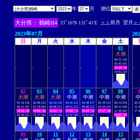
年
月 潮位
大分県： 鶴崎H4
＜＜
前月
翌月
＞
33ﾟ16'N 131ﾟ41'E
2023年07月
20
日
月
火
水
木
金
土
01
大潮
00:21
126
05:43
191
.
.
.
.
.
.
.
12:29
35
19:41
220
02
03
04
05
06
07
08
大潮
大潮
大潮
中潮
中潮
中潮
中潮
01:16
126
02:06
125
02:54
123
03:41
121
04:30
117
05:20
112
00:14
234
05:
06:31
197
07:19
204
08:06
211
08:55
215
09:46
215
10:39
210
06:13
106
11:
13:16
20
14:04
10
14:52
4
15:40
5
16:29
12
17:17
26
11:36
202
17:
20:30
232
21:17
241
22:03
245
22:47
245
23:31
241
.
.
18:07
47
.
09
10
11
12
13
14
15