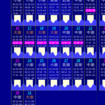
小潮
小潮
小潮
長潮
若潮
中潮
中潮
00:56
225
01:38
214
02:21
203
03:09
194
04:01
187
04:56
184
01:00
142
01:
07:09
99
08:08
90
09:10
80
10:11
70
11:09
60
12:02
51
05:49
186
05:
12:43
192
14:03
184
15:35
181
17:06
187
18:25
197
19:24
208
12:50
44
12:
19:00
71
19:59
97
21:11
120
22:32
135
23:52
142
.
.
20:10
217
20:
16
17
18
19
20
21
22
大潮
大潮
大潮
大潮
中潮
中潮
中潮
01:50
138
02:28
133
03:01
128
03:32
123
04:04
119
04:36
115
05:09
110
04:
06:38
189
07:23
195
08:04
199
08:43
203
09:22
204
10:00
203
10:39
200
10:
13:33
40
14:12
37
14:48
37
15:23
38
15:56
41
16:28
47
17:01
56
16:
20:47
222
21:20
226
21:51
228
22:20
229
22:48
228
23:16
226
23:43
222
22:
23
24
25
26
27
28
29
中潮
小潮
小潮
小潮
長潮
若潮
中潮
05:44
106
00:10
216
00:38
209
01:10
201
01:48
193
02:41
187
03:54
185
03:
11:21
195
06:21
101
07:02
95
07:52
89
08:53
81
10:01
70
11:08
57
10:
17:34
68
12:08
188
13:05
182
14:22
178
15:59
181
17:30
193
18:41
210
18:
.
.
18:11
84
18:54
103
19:50
122
21:14
139
22:50
147
.
.
.
30
31
中潮
大潮
00:10
146
01:11
140
05:09
189
06:13
199