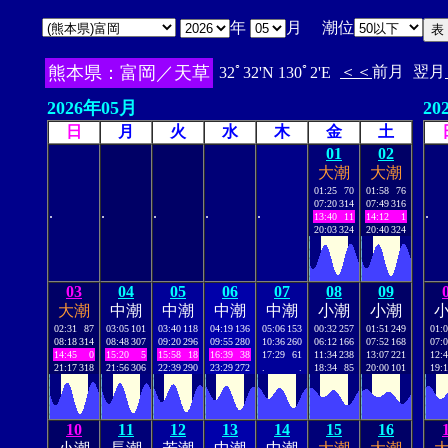
年
月 潮位
熊本県：富岡／天草
＜＜
前月
翌月
32ﾟ32'N 130ﾟ2'E
2026年05月
20
日
月
火
水
木
金
土
01
02
大潮
大潮
01:25
70
01:58
76
07:20
314
07:49
316
.
.
.
.
.
.
13:40
11
14:12
1
20:03
324
20:40
324
03
04
05
06
07
08
09
大潮
中潮
中潮
中潮
中潮
小潮
小潮
02:31
87
03:05
101
03:40
118
04:19
136
05:06
153
00:32
257
01:51
249
01:
08:18
314
08:48
307
09:20
296
09:55
280
10:36
260
06:12
166
07:52
168
07:
14:45
0
15:20
5
15:58
18
16:39
38
17:29
61
11:34
238
13:07
221
12:
21:17
318
21:56
306
22:39
290
23:29
272
.
.
18:34
85
20:00
101
19:
10
11
12
13
14
15
16