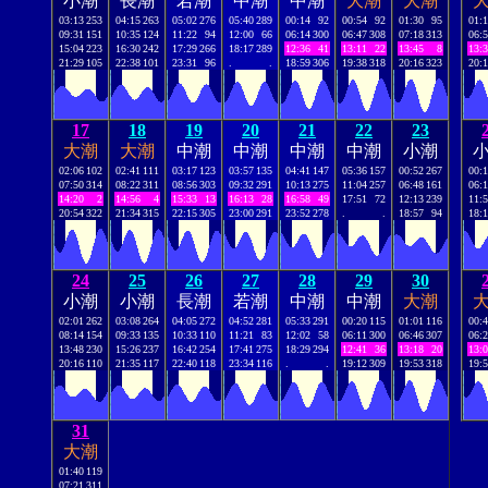
小潮
長潮
若潮
中潮
中潮
大潮
大潮
03:13
253
04:15
263
05:02
276
05:40
289
00:14
92
00:54
92
01:30
95
01:
09:31
151
10:35
124
11:22
94
12:00
66
06:14
300
06:47
308
07:18
313
06:
15:04
223
16:30
242
17:29
266
18:17
289
12:36
41
13:11
22
13:45
8
13:
21:29
105
22:38
101
23:31
96
.
.
18:59
306
19:38
318
20:16
323
20:
17
18
19
20
21
22
23
大潮
大潮
中潮
中潮
中潮
中潮
小潮
02:06
102
02:41
111
03:17
123
03:57
135
04:41
147
05:36
157
00:52
267
00:
07:50
314
08:22
311
08:56
303
09:32
291
10:13
275
11:04
257
06:48
161
06:
14:20
2
14:56
4
15:33
13
16:13
28
16:58
49
17:51
72
12:13
239
11:
20:54
322
21:34
315
22:15
305
23:00
291
23:52
278
.
.
18:57
94
18:
24
25
26
27
28
29
30
小潮
小潮
長潮
若潮
中潮
中潮
大潮
02:01
262
03:08
264
04:05
272
04:52
281
05:33
291
00:20
115
01:01
116
00:
08:14
154
09:33
135
10:33
110
11:21
83
12:02
58
06:11
300
06:46
307
06:
13:48
230
15:26
237
16:42
254
17:41
275
18:29
294
12:41
36
13:18
20
13:
20:16
110
21:35
117
22:40
118
23:34
116
.
.
19:12
309
19:53
318
19:
31
大潮
01:40
119
07:21
311