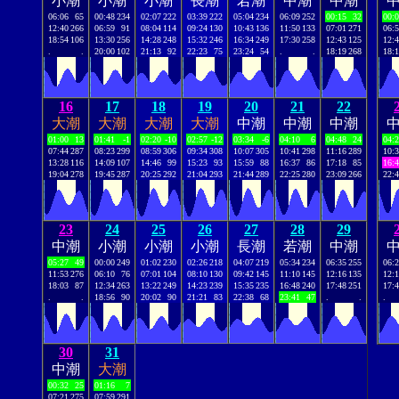
小潮
小潮
小潮
長潮
若潮
中潮
中潮
06:06
65
00:48
234
02:07
222
03:39
222
05:04
234
06:09
252
00:15
32
00:
12:40
266
06:59
91
08:04
114
09:24
130
10:43
136
11:50
133
07:01
271
06:
18:54
106
13:30
256
14:28
248
15:32
246
16:34
249
17:30
258
12:43
125
12:
.
.
20:00
102
21:13
92
22:23
75
23:24
54
.
.
18:19
268
18:
16
17
18
19
20
21
22
大潮
大潮
大潮
大潮
中潮
中潮
中潮
01:00
13
01:41
-1
02:20
-10
02:57
-12
03:34
-6
04:10
6
04:48
24
04:
07:44
287
08:23
299
08:59
306
09:34
308
10:07
305
10:41
298
11:16
289
10:
13:28
116
14:09
107
14:46
99
15:23
93
15:59
88
16:37
86
17:18
85
16:
19:04
278
19:45
287
20:25
292
21:04
293
21:44
289
22:25
280
23:09
266
22:
23
24
25
26
27
28
29
中潮
小潮
小潮
小潮
長潮
若潮
中潮
05:27
49
00:00
249
01:02
230
02:26
218
04:07
219
05:34
234
06:35
255
06:
11:53
276
06:10
76
07:01
104
08:10
130
09:42
145
11:10
145
12:16
135
12:
18:03
87
12:34
263
13:22
249
14:23
239
15:35
235
16:48
240
17:48
251
17:
.
.
18:56
90
20:02
90
21:21
83
22:38
68
23:41
47
.
.
.
30
31
中潮
大潮
00:32
25
01:16
7
07:21
275
07:59
291