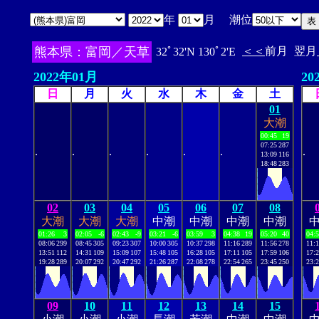
年
月 潮位
熊本県：富岡／天草
＜＜
前月
翌月
32ﾟ32'N 130ﾟ2'E
2022年01月
20
日
月
火
水
木
金
土
01
大潮
00:45
19
07:25
287
.
.
.
.
.
.
.
13:09
116
18:48
283
02
03
04
05
06
07
08
大潮
大潮
大潮
中潮
中潮
中潮
中潮
01:26
3
02:05
-6
02:43
-9
03:21
-6
03:59
3
04:38
19
05:20
40
04:
08:06
299
08:45
305
09:23
307
10:00
305
10:37
298
11:16
289
11:56
278
11:
13:51
112
14:31
109
15:09
107
15:48
105
16:28
105
17:11
105
17:59
106
17:
19:28
289
20:07
292
20:47
292
21:26
287
22:08
278
22:54
265
23:45
250
23:
09
10
11
12
13
14
15