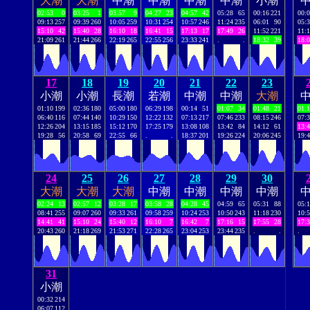
大潮
大潮
中潮
中潮
中潮
中潮
小潮
02:53
0
03:25
1
03:57
9
04:27
23
04:57
42
05:28
65
00:16
221
00:
09:13
257
09:39
260
10:05
259
10:31
254
10:57
246
11:24
235
06:01
90
05:
15:10
42
15:40
28
16:10
18
16:41
15
17:13
17
17:49
26
11:52
221
11:
21:09
261
21:44
266
22:19
265
22:55
256
23:33
241
.
.
18:32
39
18:
17
18
19
20
21
22
23
小潮
小潮
長潮
若潮
中潮
中潮
大潮
01:10
199
02:36
180
05:00
180
06:29
198
00:14
51
01:07
34
01:48
21
01:
06:40
116
07:44
140
10:29
150
12:22
132
07:13
217
07:46
233
08:15
246
07:
12:26
204
13:15
185
15:12
170
17:25
179
13:08
108
13:42
84
14:12
61
13:
19:28
56
20:58
69
22:55
66
.
.
18:37
201
19:26
224
20:06
245
19:
24
25
26
27
28
29
30
大潮
大潮
大潮
中潮
中潮
中潮
中潮
02:24
13
02:57
12
03:28
17
03:58
28
04:28
45
04:59
65
05:31
88
05:
08:41
255
09:07
260
09:33
261
09:58
259
10:24
253
10:50
243
11:18
230
10:
14:41
41
15:10
24
15:40
12
16:10
7
16:42
7
17:16
15
17:55
28
17:
20:43
260
21:18
269
21:53
271
22:28
265
23:04
253
23:44
235
.
.
.
31
小潮
00:32
214
06:07
112