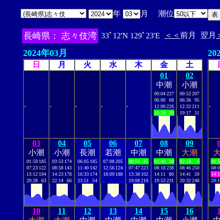
年
月 潮位
長崎県： 志々伎湾
＜＜
前月
翌月
33ﾟ12'N 129ﾟ23'E
2024年03月
20
日
月
火
水
木
金
土
01
02
中潮
小潮
00:04
227
00:52
207
06:00
68
06:36
95
.
.
.
.
.
.
12:00
226
12:32
211
18:28
39
19:17
51
03
04
05
06
07
08
09
小潮
小潮
長潮
若潮
中潮
中潮
大潮
01:59
185
03:53
174
06:05
185
07:08
205
00:54
35
01:40
18
02:18
6
01:
07:23
122
08:58
143
11:40
142
12:56
124
07:47
223
08:18
238
08:46
250
08:
13:12
194
14:23
178
16:33
174
18:09
188
13:38
102
14:11
80
14:41
59
14:
20:28
63
22:14
66
23:51
54
.
.
19:08
210
19:53
231
20:32
248
20:
10
11
12
13
14
15
16