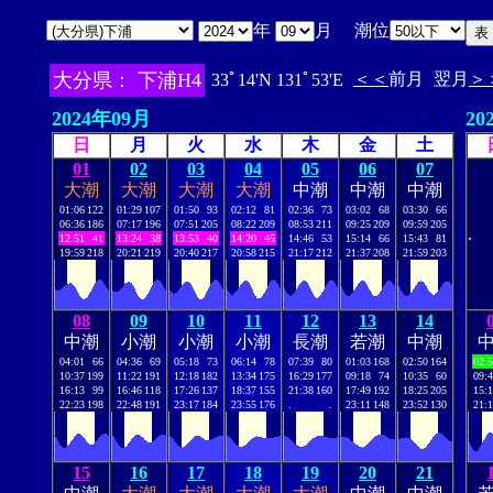
年
月 潮位
大分県： 下浦H4
＜＜
前月
翌月
＞
33ﾟ14'N 131ﾟ53'E
2024年09月
20
日
月
火
水
木
金
土
01
02
03
04
05
06
07
大潮
大潮
大潮
大潮
中潮
中潮
中潮
01:06
122
01:29
107
01:50
93
02:12
81
02:36
73
03:02
68
03:30
66
06:36
186
07:17
196
07:51
205
08:22
209
08:53
211
09:25
209
09:59
205
.
12:51
41
13:24
38
13:53
40
14:20
45
14:46
53
15:14
66
15:43
81
19:59
218
20:21
219
20:40
217
20:58
215
21:17
212
21:37
208
21:59
203
08
09
10
11
12
13
14
中潮
小潮
小潮
小潮
長潮
若潮
中潮
04:01
66
04:36
69
05:18
73
06:14
78
07:39
80
01:03
168
02:50
164
02:
10:37
199
11:22
191
12:18
182
13:34
175
16:29
177
09:18
74
10:35
60
09:
16:13
99
16:46
118
17:26
137
18:37
155
21:38
160
17:49
192
18:25
205
15:
22:23
198
22:48
191
23:17
184
23:55
176
.
.
23:11
148
23:52
130
21:
15
16
17
18
19
20
21