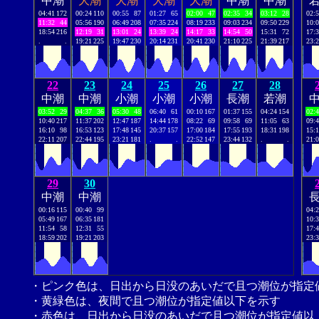
中潮
大潮
大潮
大潮
大潮
中潮
中潮
04:41
172
00:24
110
00:55
87
01:27
65
02:00
47
02:35
34
03:12
28
02:
11:32
44
05:56
190
06:49
208
07:35
224
08:19
233
09:03
234
09:50
229
10:
18:54
216
12:19
31
13:01
24
13:39
24
14:17
33
14:54
50
15:31
72
17:
.
.
19:21
225
19:47
230
20:14
231
20:41
230
21:10
225
21:39
217
23:
22
23
24
25
26
27
28
中潮
中潮
小潮
小潮
小潮
長潮
若潮
03:52
29
04:37
36
05:30
48
06:40
61
00:10
167
01:37
155
04:24
154
02:
10:40
217
11:37
202
12:47
187
14:44
178
08:22
69
09:58
69
11:05
63
09:
16:10
98
16:53
123
17:48
145
20:37
157
17:00
184
17:55
193
18:31
198
15:
22:11
207
22:44
195
23:21
181
.
.
22:52
147
23:44
132
.
.
21:
29
30
中潮
中潮
00:16
115
00:40
99
04:
05:49
167
06:35
181
10:
11:54
58
12:31
55
17:
18:59
202
19:21
203
23:
・ピンク色は、日出から日没のあいだで且つ潮位が指定
・黄緑色は、夜間で且つ潮位が指定値以下を示す
・赤色は、日出から日没のあいだで且つ潮位が指定値以