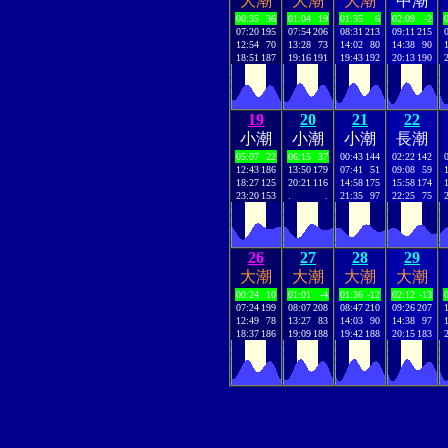
大潮
大潮
大潮
中潮
00:35
36
01:04
19
01:35
6
02:09
-2
07:20
195
07:54
206
08:31
213
09:11
215
12:54
70
13:28
73
14:02
80
14:38
90
18:51
187
19:16
191
19:43
192
20:13
190
19
20
21
22
小潮
小潮
小潮
長潮
05:07
22
06:15
37
00:43
144
02:22
142
12:43
186
13:50
179
07:41
51
09:08
59
18:27
125
20:21
116
14:58
175
15:58
174
23:20
153
.
.
21:35
97
22:25
75
26
27
28
29
大潮
大潮
大潮
大潮
00:24
10
01:01
-4
01:36
-12
02:12
-13
07:24
199
08:07
208
08:47
210
09:26
207
12:49
78
13:27
83
14:03
90
14:38
97
18:37
186
19:09
188
19:42
188
20:15
183