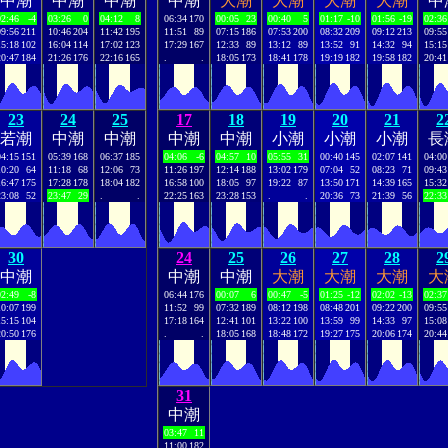
中潮
中潮
中潮
中潮
大潮
大潮
大潮
大潮
中
02:46
-4
03:26
0
04:12
8
06:34
170
00:05
23
00:40
5
01:17
-10
01:56
-19
02:36
09:56
211
10:46
204
11:42
195
11:51
89
07:15
186
07:53
200
08:32
209
09:12
213
09:55
15:18
102
16:04
114
17:02
123
17:29
167
12:33
89
13:12
89
13:52
91
14:32
94
15:15
20:47
184
21:26
176
22:16
165
.
.
18:05
173
18:41
178
19:19
182
19:58
182
20:41
23
24
25
17
18
19
20
21
2
若潮
中潮
中潮
中潮
中潮
小潮
小潮
小潮
長
04:15
151
05:39
168
06:37
185
04:06
-6
04:57
10
05:55
31
00:40
145
02:07
141
04:00
10:20
64
11:18
68
12:06
73
11:26
197
12:14
188
13:02
179
07:04
52
08:23
71
09:43
16:47
175
17:28
178
18:04
182
16:58
100
18:05
97
19:22
87
13:50
171
14:39
165
15:32
23:08
52
23:47
29
.
.
22:25
163
23:28
153
.
.
20:36
73
21:39
56
22:33
30
24
25
26
27
28
2
中潮
中潮
中潮
大潮
大潮
大潮
大
02:49
-8
06:44
176
00:07
6
00:47
-5
01:25
-12
02:02
-13
02:37
10:07
199
11:52
99
07:32
189
08:12
198
08:48
201
09:22
200
09:55
15:15
104
17:18
164
12:41
101
13:22
100
13:59
99
14:33
97
15:08
20:50
176
.
.
18:05
168
18:48
172
19:27
175
20:06
174
20:44
31
中潮
03:47
11
11:00
182