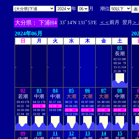
年
月 潮位
大分県： 下浦H4
＜＜
前月
翌月
＞
33ﾟ14'N 131ﾟ53'E
2024年06月
20
日
月
火
水
木
金
土
01
長潮
02:53
180
09:34
79
.
.
.
.
.
.
.
15:11
154
21:28
73
02
03
04
05
06
07
08
若潮
中潮
中潮
大潮
大潮
大潮
中潮
03:43
178
04:32
178
05:17
181
00:22
95
01:07
100
01:48
105
02:29
109
02:
10:25
59
11:11
38
11:54
19
06:00
185
06:40
188
07:20
190
08:00
188
07:
16:50
166
18:06
182
19:03
198
12:36
4
13:16
-6
13:56
-8
14:36
-4
14:
22:34
82
23:32
89
.
.
19:52
210
20:35
216
21:17
216
21:59
212
21:
09
10
11
12
13
14
15