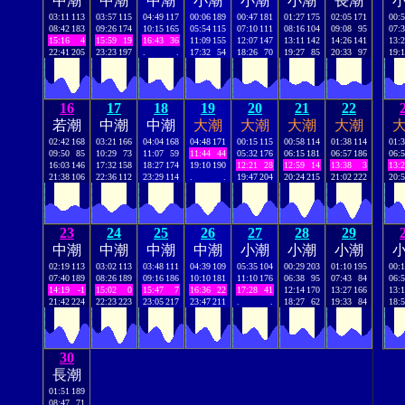
中潮
中潮
中潮
小潮
小潮
小潮
長潮
03:11
113
03:57
115
04:49
117
00:06
189
00:47
181
01:27
175
02:05
171
00:
08:42
183
09:26
174
10:15
165
05:54
115
07:10
111
08:16
104
09:08
95
07:
15:16
4
15:59
19
16:43
36
11:09
155
12:07
147
13:11
142
14:26
141
13:
22:41
205
23:23
197
.
.
17:32
54
18:26
70
19:27
85
20:33
97
19:
16
17
18
19
20
21
22
若潮
中潮
中潮
大潮
大潮
大潮
大潮
02:42
168
03:21
166
04:04
168
04:48
171
00:15
115
00:58
114
01:38
114
01:
09:50
85
10:29
73
11:07
59
11:44
44
05:32
176
06:15
181
06:57
186
06:
16:03
146
17:32
158
18:27
174
19:10
190
12:21
28
12:59
14
13:38
3
13:
21:38
106
22:36
112
23:29
114
.
.
19:47
204
20:24
215
21:02
222
20:
23
24
25
26
27
28
29
中潮
中潮
中潮
中潮
小潮
小潮
小潮
02:19
113
03:02
113
03:48
111
04:39
109
05:35
104
00:29
203
01:10
195
00:
07:40
189
08:26
189
09:16
186
10:10
181
11:10
176
06:38
95
07:43
84
06:
14:19
-1
15:02
0
15:47
7
16:36
22
17:28
41
12:14
170
13:27
166
13:
21:42
224
22:23
223
23:05
217
23:47
211
.
.
18:27
62
19:33
84
18:
30
長潮
01:51
189
08:47
71