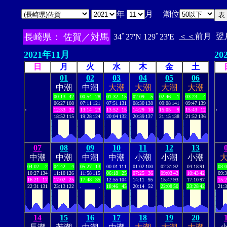
年
月 潮位
長崎県： 佐賀／対馬
＜＜
前月
翌
34ﾟ27'N 129ﾟ23'E
2021年11月
20
日
月
火
水
木
金
土
01
02
03
04
05
06
中潮
中潮
大潮
大潮
大潮
大潮
00:13
42
00:54
28
01:32
15
02:09
5
02:46
-1
03:23
-4
06:27
108
07:11
121
07:51
131
08:30
138
09:08
141
09:47
139
.
.
12:33
32
13:14
23
13:52
15
14:29
10
15:05
9
15:43
12
18:52
115
19:28
124
20:04
132
20:39
137
21:15
138
21:52
136
07
08
09
10
11
12
13
中潮
中潮
中潮
中潮
小潮
小潮
小潮
04:02
-2
04:42
4
05:27
13
00:01
111
01:02
100
02:31
92
04:18
91
03:
10:27
134
11:10
126
11:58
115
06:18
25
07:25
36
09:03
43
10:43
42
09:
16:21
17
17:02
25
17:48
35
12:55
104
14:11
95
15:47
93
17:10
97
15:
22:31
131
23:13
122
.
.
18:46
45
20:14
52
22:08
50
23:28
42
21:
14
15
16
17
18
19
20