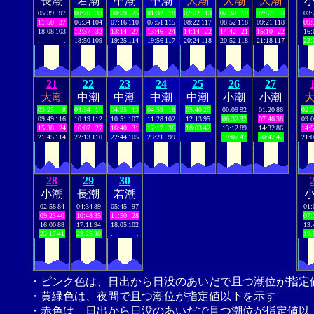
長潮
若潮
中潮
中潮
大潮
大潮
大潮
05:39
97
00:20
33
00:59
25
01:32
18
02:02
13
02:30
10
02:57
8
03:
11:50
37
06:34
104
07:16
110
07:51
115
08:22
117
08:52
118
09:21
118
09:
18:08
103
12:37
32
13:14
27
13:46
24
14:14
22
14:42
21
15:10
22
16:
.
.
18:50
109
19:25
114
19:56
117
20:24
118
20:52
118
21:18
117
22:
21
22
23
24
25
26
27
大潮
中潮
中潮
中潮
中潮
小潮
小潮
03:25
8
03:54
10
04:25
13
04:59
18
05:40
25
00:09
92
01:20
86
02:
09:49
116
10:19
112
10:51
107
11:28
102
12:13
95
06:32
32
07:46
38
09:
15:38
24
16:07
27
16:40
31
17:17
36
18:03
42
13:12
89
14:32
86
14:
21:45
114
22:13
110
22:44
105
23:21
99
.
.
19:07
47
20:42
47
21:
28
29
30
小潮
長潮
若潮
02:58
84
04:34
89
05:45
97
01:
09:23
40
10:48
35
11:50
28
07:
16:00
88
17:11
94
18:05
102
13:
22:17
41
23:25
30
.
.
19:
・ピンク色は、日出から日没のあいだで且つ潮位が指定
・黄緑色は、夜間で且つ潮位が指定値以下を示す
・赤色は、日出から日没のあいだで且つ潮位が指定値以