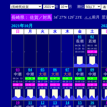
年
月 潮位
長崎県： 佐賀／対馬
＜＜
前月
翌
34ﾟ27'N 129ﾟ23'E
2021年10月
20
日
月
火
水
木
金
土
01
02
長潮
若潮
04:36
92
00:11
66
11:20
61
06:14
102
.
.
.
.
.
.
18:14
101
12:27
50
.
.
18:58
112
03
04
05
06
07
08
09
中潮
中潮
大潮
大潮
大潮
中潮
中潮
00:54
53
01:29
39
02:02
26
02:36
16
03:09
9
03:44
5
04:20
7
04:
07:02
116
07:41
128
08:17
139
08:53
147
09:28
151
10:05
150
10:42
145
10:
13:09
38
13:46
27
14:20
18
14:55
13
15:29
12
16:03
15
16:39
22
16:
19:32
123
20:04
133
20:36
141
21:08
146
21:41
148
22:14
146
22:49
140
22:
10
11
12
13
14
15
16