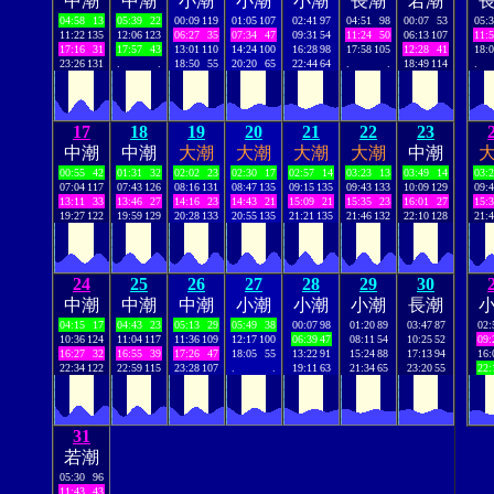
中潮
中潮
小潮
小潮
小潮
長潮
若潮
04:58
13
05:39
22
00:09
119
01:05
107
02:41
97
04:51
98
00:07
53
05:
11:22
135
12:06
123
06:27
35
07:34
47
09:31
54
11:24
50
06:13
107
11:
17:16
31
17:57
43
13:01
110
14:24
100
16:28
98
17:58
105
12:28
41
18:
23:26
131
.
.
18:50
55
20:20
65
22:44
64
.
.
18:49
114
.
17
18
19
20
21
22
23
中潮
中潮
大潮
大潮
大潮
大潮
中潮
00:55
42
01:31
32
02:02
23
02:30
17
02:57
14
03:23
13
03:49
14
03:
07:04
117
07:43
126
08:16
131
08:47
135
09:15
135
09:43
133
10:09
129
09:
13:11
33
13:46
27
14:16
23
14:43
21
15:09
21
15:35
23
16:01
27
15:
19:27
122
19:59
129
20:28
133
20:55
135
21:21
135
21:46
132
22:10
128
21:
24
25
26
27
28
29
30
中潮
中潮
中潮
小潮
小潮
小潮
長潮
04:15
17
04:43
23
05:13
29
05:49
38
00:07
98
01:20
89
03:47
87
02:
10:36
124
11:04
117
11:36
109
12:17
100
06:39
47
08:11
54
10:25
52
09:
16:27
32
16:55
39
17:26
47
18:05
55
13:22
91
15:24
88
17:13
94
16:
22:34
122
22:59
115
23:28
107
.
.
19:11
63
21:34
65
23:20
55
22:
31
若潮
05:30
96
11:43
43