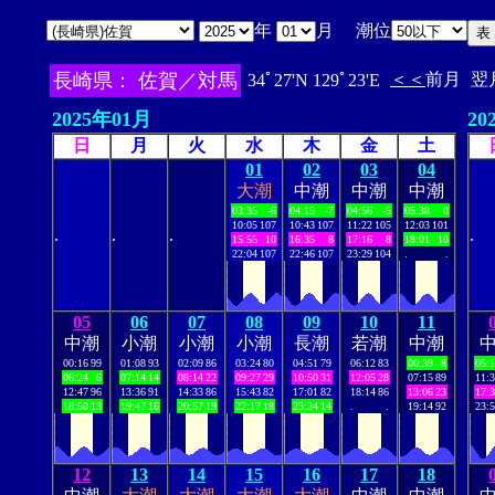
年
月 潮位
長崎県： 佐賀／対馬
＜＜
前月
翌
34ﾟ27'N 129ﾟ23'E
2025年01月
20
日
月
火
水
木
金
土
01
02
03
04
大潮
中潮
中潮
中潮
03:35
-6
04:15
-7
04:56
-5
05:38
0
10:05
107
10:43
107
11:22
105
12:03
101
.
.
.
.
15:55
10
16:35
8
17:16
8
18:01
10
22:04
107
22:46
107
23:29
104
.
.
05
06
07
08
09
10
11
中潮
小潮
小潮
小潮
長潮
若潮
中潮
00:16
99
01:08
93
02:09
86
03:24
80
04:51
79
06:12
83
00:39
8
05:
06:24
6
07:14
14
08:14
22
09:27
29
10:50
31
12:05
28
07:15
89
11:
12:47
96
13:36
91
14:33
86
15:43
82
17:01
82
18:14
86
13:06
23
17:
18:50
13
19:47
16
20:57
19
22:17
18
23:34
14
.
.
19:14
92
23:
12
13
14
15
16
17
18