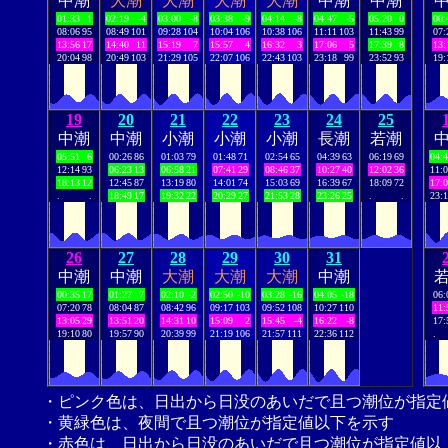
中潮
大潮
大潮
大潮
大潮
中潮
中潮
01:33
1
02:19
-4
03:00
-8
03:38
-9
04:14
-8
04:47
-5
05:20
0
00:
08:06
95
08:49
101
09:28
104
10:04
106
10:38
106
11:11
103
11:43
99
07:
13:56
17
14:40
11
15:19
7
15:57
4
16:32
3
17:06
5
17:39
8
13:
20:04
98
20:49
103
21:29
105
22:07
106
22:43
103
23:18
99
23:52
93
19:
19
20
21
22
23
24
25
中潮
中潮
小潮
小潮
小潮
長潮
若潮
05:51
6
00:26
86
01:03
79
01:48
71
02:54
65
04:39
63
06:19
69
04:
12:14
93
06:23
13
06:58
21
07:41
29
08:46
37
10:27
40
12:02
36
11:
18:13
12
12:45
87
13:19
80
14:01
74
15:03
69
16:39
67
18:09
72
17:
.
.
18:49
17
19:32
22
20:29
27
21:53
28
23:26
25
.
.
23:
26
27
28
29
30
31
中潮
中潮
大潮
大潮
大潮
中潮
00:35
17
01:27
7
02:10
-2
02:50
-10
03:28
-16
04:05
-18
06:
07:20
78
08:04
87
08:42
96
09:17
103
09:52
108
10:27
110
11:
13:05
29
13:51
20
14:31
10
15:09
2
15:45
-4
16:22
-8
17:
19:10
80
19:57
90
20:39
99
21:19
106
21:57
111
22:36
112
.
・ピンク色は、日出から日没のあいだで且つ潮位が指定
・黄緑色は、夜間で且つ潮位が指定値以下を示す
・赤色は、日出から日没のあいだで且つ潮位が指定値以