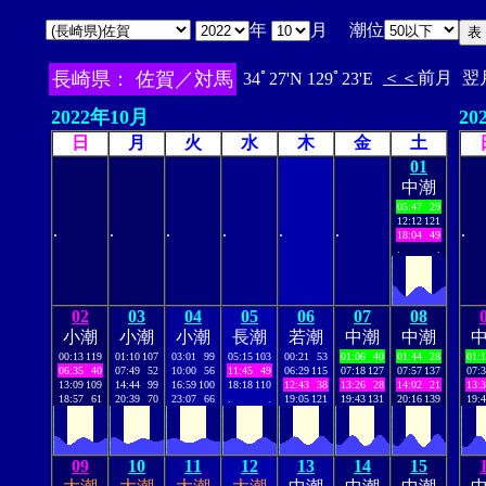
年
月 潮位
長崎県： 佐賀／対馬
＜＜
前月
翌
34ﾟ27'N 129ﾟ23'E
2022年10月
20
日
月
火
水
木
金
土
01
中潮
05:47
29
12:12
121
.
.
.
.
.
.
.
18:04
49
.
.
02
03
04
05
06
07
08
小潮
小潮
小潮
長潮
若潮
中潮
中潮
00:13
119
01:10
107
03:01
99
05:15
103
00:21
53
01:06
40
01:44
28
01:
06:35
40
07:49
52
10:00
56
11:45
49
06:29
115
07:18
127
07:57
137
07:
13:09
109
14:44
99
16:59
100
18:18
110
12:43
38
13:26
28
14:02
21
13:
18:57
61
20:39
70
23:07
66
.
.
19:05
121
19:43
131
20:16
139
19:
09
10
11
12
13
14
15