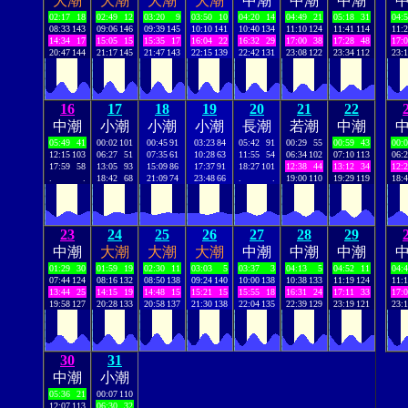
大潮
大潮
大潮
大潮
中潮
中潮
中潮
02:17
18
02:49
12
03:20
9
03:50
10
04:20
14
04:49
21
05:18
31
04:
08:33
143
09:06
146
09:39
145
10:10
141
10:40
134
11:10
124
11:41
114
11:
14:34
17
15:05
15
15:35
17
16:04
22
16:32
29
17:00
38
17:28
48
17:
20:47
144
21:17
145
21:47
143
22:15
139
22:42
131
23:08
122
23:34
112
23:
16
17
18
19
20
21
22
中潮
小潮
小潮
小潮
長潮
若潮
中潮
05:49
41
00:02
101
00:45
91
03:23
84
05:42
91
00:29
55
00:59
43
00:
12:15
103
06:27
51
07:35
61
10:28
63
11:55
54
06:34
102
07:10
113
06:
17:59
58
13:05
93
15:09
86
17:37
91
18:27
101
12:38
44
13:12
34
12:
.
.
18:42
68
21:09
74
23:48
66
.
.
19:00
110
19:29
119
18:
23
24
25
26
27
28
29
中潮
大潮
大潮
大潮
中潮
中潮
中潮
01:29
30
01:59
19
02:30
11
03:03
5
03:37
3
04:13
5
04:52
11
04:
07:44
124
08:16
132
08:50
138
09:24
140
10:00
138
10:38
133
11:19
124
11:
13:44
25
14:15
19
14:48
15
15:21
15
15:55
18
16:31
24
17:11
33
17:
19:58
127
20:28
133
20:58
137
21:30
138
22:04
135
22:39
129
23:19
121
23:
30
31
中潮
小潮
05:36
21
00:07
110
12:07
113
06:30
32