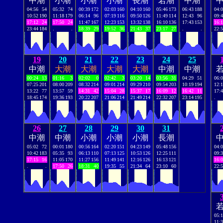
中潮
小潮
小潮
小潮
長潮
若潮
中潮
04:56
54
05:32
74
00:39
172
02:03
160
04:10
160
05:46
173
06:43
188
04:
10:52
190
11:18
179
06:14
96
07:19
116
09:50
126
11:49
114
12:43
96
09:
17:12
24
17:50
24
11:47
167
12:23
153
13:32
138
16:10
136
17:43
153
16:
23:44
184
.
.
18:39
29
19:52
36
21:43
37
23:17
27
.
.
22:
19
20
21
22
23
24
25
中潮
大潮
大潮
大潮
大潮
中潮
中潮
00:24
13
01:16
3
02:02
0
02:42
3
03:20
14
03:56
31
04:29
51
06:
07:25
201
08:00
209
08:32
214
09:01
214
09:29
210
09:54
203
10:19
194
12:
13:22
77
13:57
59
14:31
42
15:04
28
15:37
17
16:09
12
16:42
11
17:
18:45
174
19:36
193
20:22
207
21:06
214
21:49
214
22:32
207
23:14
195
.
26
27
28
29
30
31
中潮
中潮
小潮
小潮
小潮
長潮
05:02
72
00:01
180
00:56
164
02:20
151
04:23
149
05:48
156
04:
10:42
183
05:35
93
06:13
110
07:13
125
10:53
126
12:25
111
09:
17:15
16
11:05
170
11:27
156
11:49
141
12:16
126
16:13
121
16:
.
.
17:50
26
18:31
40
19:35
55
21:34
64
23:10
60
22:
05:
11: