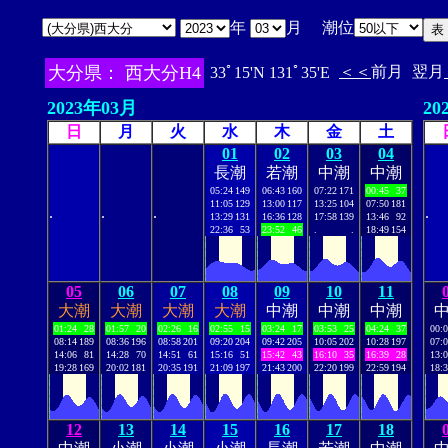
年
月 潮位
大分県： 西大分H4
＜＜
前月
翌月
33ﾟ15'N 131ﾟ35'E
2023年03月
20
日
月
火
水
木
金
土
01
02
03
04
長潮
若潮
中潮
中潮
05:24
149
06:43
160
07:22
171
00:45
37
11:05
129
13:00
117
13:25
104
07:50
181
.
.
.
.
13:29
131
16:36
128
17:58
139
13:46
92
22:36
53
23:52
46
.
.
18:49
154
05
06
07
08
09
10
11
大潮
大潮
大潮
大潮
中潮
中潮
中潮
01:24
28
01:57
20
02:26
16
02:55
15
03:24
17
03:53
25
04:24
37
00:
08:14
189
08:36
196
08:58
201
09:20
204
09:42
205
10:05
202
10:28
197
07:
14:06
81
14:28
70
14:51
61
15:16
51
15:42
43
16:10
35
16:39
28
13:
19:28
169
20:02
181
20:35
191
21:09
197
21:43
200
22:20
199
22:59
194
18:
12
13
14
15
16
17
18