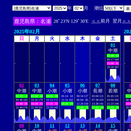
年
月 潮位
鹿児島県：名瀬
＜＜
前月
翌月
＞
28ﾟ23'N 129ﾟ30'E
2025年02月
20
日
月
火
水
木
金
土
01
中潮
02:48
-14
09:17
184
.
.
.
.
.
.
.
15:06
41
20:59
187
02
03
04
05
06
07
08
中潮
中潮
小潮
小潮
小潮
長潮
若潮
03:23
-1
03:58
16
04:35
39
05:14
63
00:54
127
03:04
121
05:05
131
02:
09:48
183
10:20
179
10:53
172
11:31
162
06:04
85
07:38
103
10:04
105
08:
15:48
36
16:34
33
17:25
33
18:28
34
12:20
150
13:38
141
15:23
140
14:
21:44
176
22:34
161
23:33
143
.
.
19:49
35
21:23
29
22:42
19
20:
09
10
11
12
13
14
15