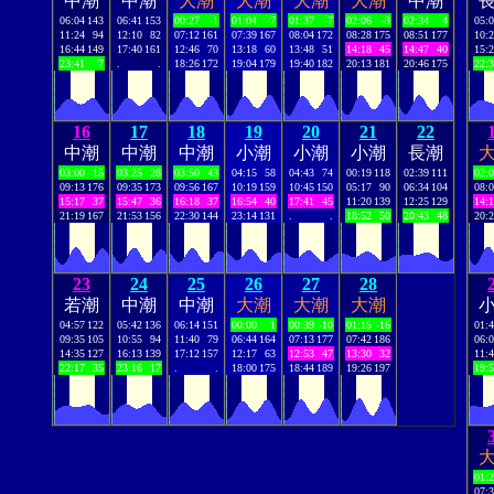
中潮
中潮
大潮
大潮
大潮
大潮
中潮
06:04
143
06:41
153
00:27
-1
01:04
-7
01:37
-7
02:06
-3
02:34
4
05:
11:24
94
12:10
82
07:12
161
07:39
167
08:04
172
08:28
175
08:51
177
10:
16:44
149
17:40
161
12:46
70
13:18
60
13:48
51
14:18
45
14:47
40
15:
23:41
7
.
.
18:26
172
19:04
179
19:40
182
20:13
181
20:46
175
22:
16
17
18
19
20
21
22
中潮
中潮
中潮
小潮
小潮
小潮
長潮
03:00
15
03:25
28
03:50
43
04:15
58
04:43
74
00:19
118
02:39
111
02:
09:13
176
09:35
173
09:56
167
10:19
159
10:45
150
05:17
90
06:34
104
08:
15:17
37
15:47
36
16:18
37
16:54
40
17:41
45
11:20
139
12:25
129
14:
21:19
167
21:53
156
22:30
144
23:14
131
.
.
18:52
50
20:43
48
20:
23
24
25
26
27
28
若潮
中潮
中潮
大潮
大潮
大潮
04:57
122
05:42
136
06:14
151
00:00
1
00:39
-10
01:15
-16
01:
09:35
105
10:55
94
11:40
79
06:44
164
07:13
177
07:42
186
06:
14:35
127
16:13
139
17:12
157
12:17
63
12:53
47
13:30
32
11:
22:17
35
23:16
17
.
.
18:00
175
18:44
189
19:26
197
19:
01:
07: