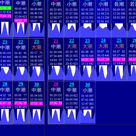
中潮
中潮
小潮
中潮
小潮
小潮
小潮
長潮
若
05:28
41
00:05
445
00:49
403
00:32
401
01:25
361
02:41
329
04:39
322
06:09
341
00:15
11:32
454
06:03
86
06:40
136
06:18
165
07:07
206
08:36
235
11:06
231
12:26
198
06:56
17:44
10
12:04
423
12:38
386
12:08
377
12:49
338
13:55
301
16:13
284
18:05
305
13:07
.
18:23
37
19:07
74
18:40
81
19:36
123
21:08
155
23:01
161
.
.
19:02
24
25
2
22
23
21
23
21
22
大潮
大潮
中
大潮
大潮
中潮
大潮
中潮
中潮
03:07
81
03:37
82
04:08
02:10
95
02:38
85
01:39
109
02:17
71
00:56
116
01:42
91
09:10
446
09:37
449
10:05
08:21
425
08:45
438
07:56
409
08:41
417
07:44
369
08:15
396
15:21
26
15:50
13
16:21
14:29
69
14:55
45
14:04
97
14:43
100
13:46
165
14:16
130
21:41
456
22:14
461
22:49
20:42
423
21:11
442
20:12
398
20:42
400
19:31
340
20:10
372
28
29
28
30
29
30
中潮
中潮
中潮
中潮
中潮
小潮
04:32
58
05:01
77
05:20
131
05:34
105
00:14
422
01:10
397
10:37
447
11:04
435
11:12
417
11:33
416
06:04
160
07:02
188
16:47
21
17:18
27
17:36
33
17:53
42
11:53
392
12:47
363
23:05
444
23:40
429
.
.
.
.
18:23
59
19:26
89