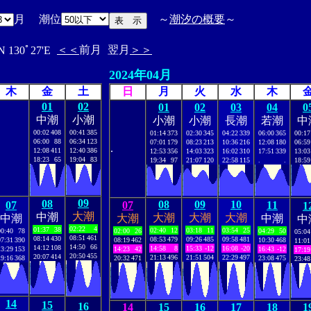
月 潮位
～
潮汐の概要
～
＜＜
前月
翌月
＞＞
N 130ﾟ27'E
2024年04月
木
金
土
日
月
火
水
木
01
02
01
02
03
04
0
中潮
小潮
小潮
小潮
長潮
若潮
中
00:02
408
00:41
385
01:14
373
02:30
345
04:22
339
06:00
365
00:17
06:00
88
06:34
123
07:01
179
08:23
213
10:36
216
12:08
180
06:59
.
12:08
411
12:40
386
12:53
356
14:03
323
16:02
310
17:51
339
13:03
18:23
65
19:04
83
19:34
97
21:07
120
22:58
115
.
.
18:59
09
08
08
09
10
07
07
11
1
大潮
中潮
大潮
大潮
大潮
中潮
大潮
中潮
中
02:22
4
01:37
38
02:40
12
03:18
11
03:54
25
00:40
78
02:00
26
04:29
50
05:04
08:51
461
08:14
430
08:53
479
09:26
485
09:58
481
07:31
390
08:19
462
10:30
468
11:01
14:50
66
14:12
108
14:58
8
15:33
-12
16:08
-20
13:29
153
14:23
42
16:43
-12
17:19
20:50
455
20:07
414
21:13
496
21:51
504
22:29
497
19:16
368
20:32
471
23:08
475
23:48
14
15
16
14
15
16
17
18
1