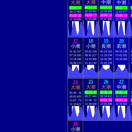
大潮
中潮
大潮
中潮
03:41
-25
04:17
-17
03:03
-17
04:53
5
09:58
492
10:30
490
09:25
482
11:01
477
15:59
7
16:34
-5
15:25
32
17:08
-3
22:09
498
22:47
496
21:30
484
23:25
477
.
17
18
19
20
小潮
小潮
長潮
若潮
01:42
357
03:02
318
05:24
310
06:59
338
07:26
185
08:45
227
11:29
234
13:02
202
13:18
346
14:19
306
16:36
285
18:34
306
20:06
113
21:45
142
23:43
139
.
.
25
26
27
24
大潮
大潮
中潮
大潮
03:13
47
03:38
44
04:05
47
02:46
56
09:27
445
09:50
452
10:13
453
09:05
433
15:30
52
15:54
36
16:20
25
15:07
74
21:38
438
22:05
448
22:34
450
21:10
421
31
小潮