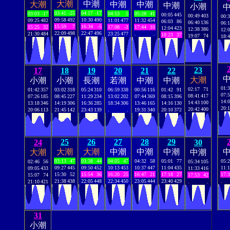
大潮
中潮
大潮
中潮
中潮
中潮
小潮
03:41
-25
04:17
-17
03:03
-17
04:53
5
05:28
41
00:05
445
00:49
403
00:
09:58
492
10:30
490
09:25
482
11:01
477
11:32
454
06:03
86
06:40
136
06:
15:59
7
16:34
-5
15:25
32
17:08
-3
17:44
10
12:04
423
12:38
386
12:
22:09
498
22:47
496
21:30
484
23:25
477
.
.
18:23
37
19:07
74
18:
23
17
18
19
20
21
22
大潮
小潮
小潮
長潮
若潮
中潮
中潮
01:
02:17
71
01:42
357
03:02
318
05:24
310
06:59
338
00:56
116
01:42
91
07:
08:41
417
07:26
185
08:45
227
11:29
234
13:02
202
07:44
369
08:15
396
14:
14:43
100
13:18
346
14:19
306
16:36
285
18:34
306
13:46
165
14:16
130
20:
20:42
400
20:06
113
21:45
142
23:43
139
.
.
19:31
340
20:10
372
25
26
27
28
29
24
30
大潮
大潮
中潮
中潮
中潮
大潮
中潮
03:13
47
03:38
44
04:05
47
04:32
58
05:01
77
05:
02:46
56
05:34
105
09:27
445
09:50
452
10:13
453
10:37
447
11:04
435
11:
09:05
433
11:33
416
15:30
52
15:54
36
16:20
25
16:47
21
17:18
27
17:
15:07
74
17:53
42
21:38
438
22:05
448
22:34
450
23:05
444
23:40
429
.
21:10
421
.
.
31
小潮