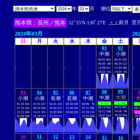
年
月 潮位
熊本県：長州／熊本
＜＜
前月
翌
32ﾟ55'N 130ﾟ27'E
2024年03月
20
日
月
火
水
木
金
土
01
02
中潮
小潮
00:02
408
00:41
385
06:00
88
06:34
123
.
.
.
.
.
.
12:08
411
12:40
386
18:23
65
19:04
83
09
08
03
04
05
06
07
大潮
中潮
小潮
小潮
長潮
若潮
中潮
02:22
4
01:37
38
01:30
356
02:43
327
04:41
319
06:30
348
00:40
78
02:
08:51
461
08:14
430
07:19
164
08:29
204
10:42
221
12:30
195
07:31
390
08:
14:50
66
14:12
108
13:21
356
14:21
325
16:09
306
18:04
326
13:29
153
14:
20:50
455
20:07
414
20:00
106
21:29
123
23:19
113
.
.
19:16
368
20:
11
12
10
13
14
15
16