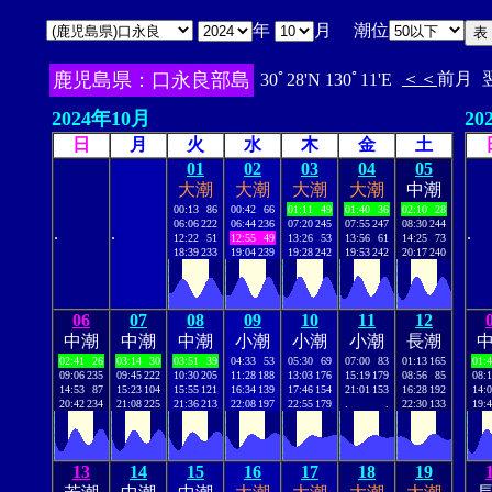
年
月 潮位
鹿児島県：口永良部島
＜＜
前月
30ﾟ28'N 130ﾟ11'E
2024年10月
20
日
月
火
水
木
金
土
01
02
03
04
05
大潮
大潮
大潮
大潮
中潮
00:13
86
00:42
66
01:11
49
01:40
36
02:10
28
06:06
222
06:44
236
07:20
245
07:55
247
08:30
244
.
.
.
12:22
51
12:55
49
13:26
53
13:56
61
14:25
73
18:39
233
19:04
239
19:28
242
19:53
242
20:17
240
06
07
08
09
10
11
12
中潮
中潮
中潮
小潮
小潮
小潮
長潮
02:41
26
03:14
30
03:51
39
04:33
53
05:30
69
07:00
83
01:13
165
01:
09:06
235
09:45
222
10:30
205
11:28
188
13:03
176
15:19
179
08:56
85
08:
14:53
87
15:23
104
15:55
121
16:34
139
17:46
154
21:01
153
16:28
192
14:
20:42
234
21:08
225
21:36
213
22:08
197
22:55
179
.
.
22:30
133
19:
13
14
15
16
17
18
19