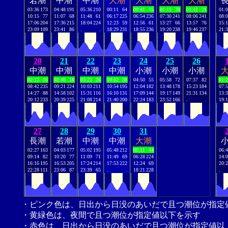
若潮
中潮
中潮
大潮
大潮
大潮
大潮
03:36
173
04:48
191
05:36
210
00:11
64
00:41
45
01:11
30
01:41
21
01:
10:15
77
11:07
68
11:48
61
06:17
225
06:54
236
07:30
241
08:06
241
08:
17:06
204
17:36
215
18:04
224
12:23
59
12:56
61
13:27
66
13:57
76
15:
23:09
109
23:41
86
.
.
18:29
231
18:55
236
19:20
238
19:46
237
21:
20
21
22
23
24
25
26
中潮
中潮
中潮
中潮
小潮
小潮
小潮
02:13
16
02:46
18
03:22
26
04:02
38
04:50
55
05:58
72
07:37
82
01:
08:42
235
09:21
224
10:03
211
10:54
195
12:04
182
13:48
178
15:23
184
07:
14:27
88
14:58
102
15:31
116
16:10
131
17:09
144
19:17
149
21:31
134
13:
20:12
233
20:39
225
21:08
214
21:40
200
22:24
183
23:52
166
.
.
19:
27
28
29
30
31
長潮
若潮
中潮
中潮
大潮
02:27
163
04:03
177
05:02
195
05:48
212
00:11
44
06:
09:14
82
10:20
77
11:09
71
11:49
69
06:28
224
14:
16:16
195
16:53
205
17:24
214
17:53
222
12:24
69
20:
22:28
111
23:06
87
23:39
65
.
.
18:21
228
.
・ピンク色は、日出から日没のあいだで且つ潮位が指定
・黄緑色は、夜間で且つ潮位が指定値以下を示す
・赤色は、日出から日没のあいだで且つ潮位が指定値以