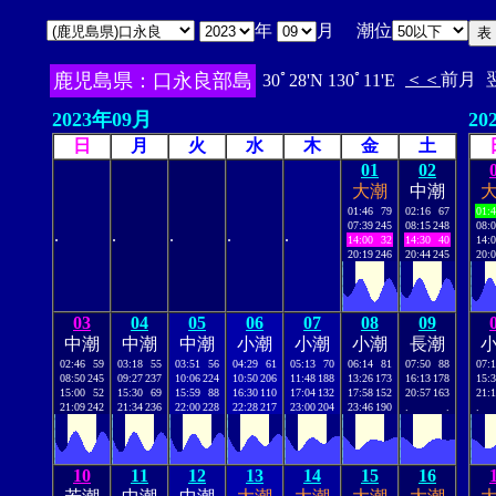
年
月 潮位
鹿児島県：口永良部島
＜＜
前月
30ﾟ28'N 130ﾟ11'E
2023年09月
20
日
月
火
水
木
金
土
01
02
大潮
中潮
01:46
79
02:16
67
01:
07:39
245
08:15
248
08:
.
.
.
.
.
14:00
32
14:30
40
14:
20:19
246
20:44
245
20:
03
04
05
06
07
08
09
中潮
中潮
中潮
小潮
小潮
小潮
長潮
02:46
59
03:18
55
03:51
56
04:29
61
05:13
70
06:14
81
07:50
88
07:
08:50
245
09:27
237
10:06
224
10:50
206
11:48
188
13:26
173
16:13
178
15:
15:00
52
15:30
69
15:59
88
16:30
110
17:04
132
17:58
152
20:57
163
21:
21:09
242
21:34
236
22:00
228
22:28
217
23:00
204
23:46
190
.
.
.
10
11
12
13
14
15
16