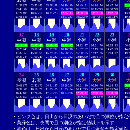
若潮
中潮
中潮
大潮
大潮
大潮
大潮
01:36
178
03:52
182
05:06
198
00:19
110
00:49
91
01:18
74
01:47
60
01:
09:43
82
10:56
68
11:45
54
05:56
216
06:37
232
07:15
243
07:50
249
07:
17:26
194
18:02
210
18:31
223
12:25
43
13:00
38
13:32
38
14:02
43
13:
23:01
149
23:46
130
.
.
18:57
233
19:22
240
19:47
245
20:11
246
19:
17
18
19
20
21
22
23
中潮
中潮
中潮
中潮
小潮
小潮
小潮
02:16
49
02:47
43
03:19
42
03:53
47
04:32
57
05:21
70
06:35
83
06:
08:25
249
09:00
243
09:37
232
10:18
216
11:07
197
12:19
180
14:42
173
14:
14:32
53
15:00
68
15:29
85
15:58
105
16:30
125
17:12
146
19:04
162
19:
20:35
244
21:00
240
21:25
232
21:51
222
22:19
209
22:54
194
.
.
23:
24
25
26
27
28
29
30
長潮
若潮
中潮
中潮
大潮
大潮
大潮
00:01
177
02:52
172
04:31
187
05:28
206
00:21
90
00:50
70
01:18
53
00:
08:32
88
10:10
78
11:09
65
11:53
54
06:11
223
06:49
237
07:25
246
07:
16:42
186
17:26
202
17:57
215
18:24
226
12:29
47
13:03
45
13:33
48
13:
22:23
153
23:17
132
23:51
111
.
.
18:50
235
19:14
240
19:38
243
18:
・ピンク色は、日出から日没のあいだで且つ潮位が指定
・黄緑色は、夜間で且つ潮位が指定値以下を示す
・赤色は、日出から日没のあいだで且つ潮位が指定値以