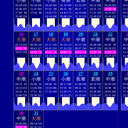
小潮
小潮
小潮
長潮
若潮
中潮
中潮
05:04
103
05:58
100
00:30
204
01:20
199
02:19
197
03:21
198
04:20
203
03:
10:46
197
11:47
185
07:02
96
08:14
89
09:27
77
10:31
61
11:24
46
11:
17:09
68
17:56
88
13:05
175
14:43
172
16:19
180
17:31
193
18:24
207
18:
23:46
210
.
.
18:54
108
20:08
124
21:33
133
22:49
135
23:48
132
23:
16
17
18
19
20
21
22
大潮
大潮
大潮
大潮
中潮
中潮
中潮
05:13
210
00:36
126
01:17
120
01:55
113
02:31
106
03:08
100
03:45
96
03:
12:10
32
06:01
217
06:45
224
07:26
228
08:07
230
08:47
228
09:29
222
09:
19:07
218
12:52
22
13:31
16
14:08
15
14:45
19
15:20
29
15:56
43
15:
.
.
19:44
227
20:19
233
20:52
235
21:24
234
21:55
232
22:27
227
21:
23
24
25
26
27
28
29
中潮
小潮
小潮
小潮
長潮
若潮
中潮
04:24
93
05:08
91
06:00
91
00:17
206
01:08
199
02:14
195
03:30
195
03:
10:13
213
11:03
200
12:03
186
07:03
90
08:21
85
09:42
75
10:49
60
10:
16:32
61
17:11
82
17:55
104
13:26
175
15:18
174
16:58
185
18:01
200
17:
23:00
220
23:36
213
.
.
18:52
125
20:19
141
22:03
147
23:21
142
23:
30
31
中潮
大潮
04:39
202
00:14
134
11:43
45
05:35
211