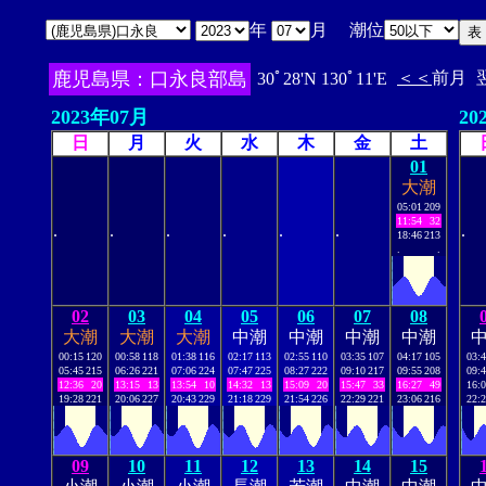
年
月 潮位
鹿児島県：口永良部島
＜＜
前月
30ﾟ28'N 130ﾟ11'E
2023年07月
20
日
月
火
水
木
金
土
01
大潮
05:01
209
11:54
32
.
.
.
.
.
.
.
18:46
213
.
.
02
03
04
05
06
07
08
大潮
大潮
大潮
中潮
中潮
中潮
中潮
00:15
120
00:58
118
01:38
116
02:17
113
02:55
110
03:35
107
04:17
105
03:
05:45
215
06:26
221
07:06
224
07:47
225
08:27
222
09:10
217
09:55
208
09:
12:36
20
13:15
13
13:54
10
14:32
13
15:09
20
15:47
33
16:27
49
16:
19:28
221
20:06
227
20:43
229
21:18
229
21:54
226
22:29
221
23:06
216
22:
09
10
11
12
13
14
15