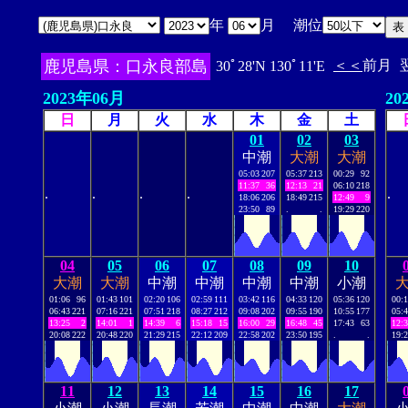
年
月 潮位
鹿児島県：口永良部島
＜＜
前月
30ﾟ28'N 130ﾟ11'E
2023年06月
20
日
月
火
水
木
金
土
01
02
03
中潮
大潮
大潮
05:03
207
05:37
213
00:29
92
11:37
36
12:13
21
06:10
218
.
.
.
.
.
18:06
206
18:49
215
12:49
9
23:50
89
.
.
19:29
220
04
05
06
07
08
09
10
大潮
大潮
中潮
中潮
中潮
中潮
小潮
01:06
96
01:43
101
02:20
106
02:59
111
03:42
116
04:33
120
05:36
120
00:
06:43
221
07:16
221
07:51
218
08:27
212
09:08
202
09:55
190
10:55
177
05:
13:25
2
14:01
1
14:39
6
15:18
15
16:00
29
16:48
45
17:43
63
12:
20:08
222
20:48
220
21:29
215
22:12
209
22:58
202
23:50
195
.
.
19:
11
12
13
14
15
16
17