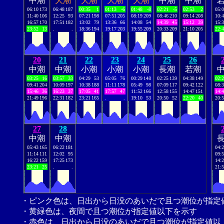
中潮
大潮
大潮
大潮
大潮
中潮
中潮
06:10
173
06:48
187
00:35
1
01:13
-6
01:48
-8
02:21
-5
02:53
2
05:
11:40
106
12:25
93
07:21
198
07:51
205
08:19
209
08:46
210
09:14
208
10:
16:57
170
17:51
182
13:02
79
13:36
66
14:08
54
14:39
45
15:12
39
15:
23:52
13
.
.
18:36
194
19:17
203
19:55
209
20:33
209
21:10
205
22:
20
21
22
23
24
25
26
中潮
中潮
小潮
小潮
小潮
長潮
若潮
03:25
16
03:57
33
04:29
53
05:05
76
00:29
148
02:25
139
04:38
149
02:
09:41
204
10:09
197
10:38
188
11:11
178
05:49
98
07:09
117
09:42
122
08:
15:46
36
16:23
37
17:05
41
17:57
47
11:52
166
12:58
155
14:47
151
14:
21:49
196
22:31
182
23:21
165
.
.
19:10
53
20:50
52
22:20
40
20:
27
28
中潮
中潮
05:43
165
06:22
181
04:
11:14
111
12:02
95
09:
16:22
159
17:25
173
14:
23:21
25
.
.
21:
・ピンク色は、日出から日没のあいだで且つ潮位が指定
・黄緑色は、夜間で且つ潮位が指定値以下を示す
・赤色は、日出から日没のあいだで且つ潮位が指定値以