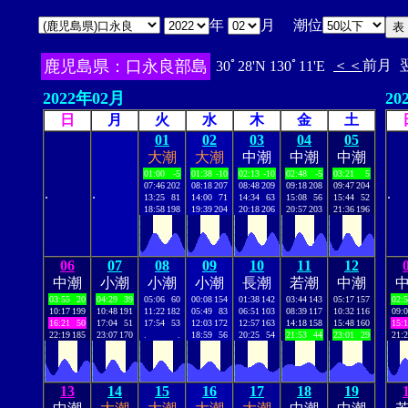
年
月 潮位
鹿児島県：口永良部島
＜＜
前月
30ﾟ28'N 130ﾟ11'E
2022年02月
20
日
月
火
水
木
金
土
01
02
03
04
05
大潮
大潮
中潮
中潮
中潮
01:00
-5
01:38
-10
02:13
-10
02:48
-5
03:21
5
07:46
202
08:18
207
08:48
209
09:18
208
09:47
204
.
.
.
13:25
81
14:00
71
14:34
63
15:08
56
15:44
52
18:58
198
19:39
204
20:18
206
20:57
203
21:36
196
06
07
08
09
10
11
12
中潮
小潮
小潮
小潮
長潮
若潮
中潮
03:55
20
04:29
39
05:06
60
00:08
154
01:38
142
03:44
143
05:17
157
02:
10:17
199
10:48
191
11:22
182
05:49
83
06:51
103
08:39
117
10:32
116
09:
16:21
50
17:04
51
17:54
53
12:03
172
12:57
163
14:18
158
15:48
160
15:
22:19
185
23:07
170
.
.
18:59
56
20:25
54
21:53
44
23:01
29
21:
13
14
15
16
17
18
19