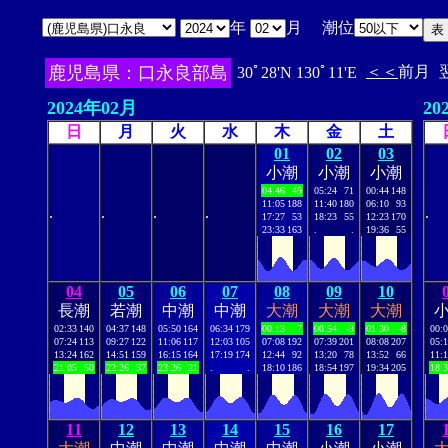
年
月 潮位
鹿児島県：口永良部島
＜＜
前月
30ﾟ28'N 130ﾟ11'E
2024年02月
20
日
月
火
水
木
金
土
01
02
03
小潮
小潮
小潮
04:46
49
05:24
71
00:44
148
11:05
188
11:40
180
06:10
93
.
.
.
.
.
17:27
53
18:23
55
12:23
170
23:33
163
.
.
19:36
55
04
05
06
07
08
09
10
長潮
若潮
中潮
中潮
大潮
大潮
大潮
02:33
140
04:37
148
05:50
164
06:34
179
00:13
7
00:54
-3
01:30
-8
00:
07:24
113
09:27
122
11:06
117
12:03
105
07:08
192
07:39
201
08:08
207
05:
13:24
162
14:51
159
16:15
164
17:19
174
12:44
92
13:20
78
13:52
66
11:
21:05
50
22:26
37
23:26
21
.
.
18:10
186
18:54
197
19:34
205
18:
11
12
13
14
15
16
17