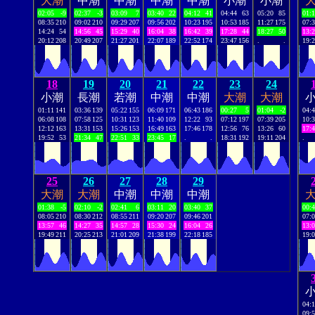
大潮
中潮
中潮
中潮
中潮
小潮
小潮
02:05
-9
02:37
-3
03:09
7
03:40
22
04:12
41
04:44
63
05:20
85
01:
08:35
210
09:02
210
09:29
207
09:56
202
10:23
195
10:53
185
11:27
175
07:
14:24
54
14:56
45
15:29
40
16:04
38
16:42
39
17:28
44
18:27
50
13:
20:12
208
20:49
207
21:27
201
22:07
189
22:52
174
23:47
156
.
.
19:
18
19
20
21
22
23
24
小潮
長潮
若潮
中潮
中潮
大潮
大潮
01:11
141
03:36
139
05:22
155
06:09
171
06:43
186
00:27
5
01:04
-2
04:
06:08
108
07:58
125
10:31
123
11:40
109
12:22
93
07:12
197
07:39
205
10:
12:12
163
13:31
153
15:26
153
16:49
163
17:46
178
12:56
76
13:26
60
17:
19:52
53
21:34
47
22:51
33
23:45
17
.
.
18:31
192
19:11
204
.
25
26
27
28
29
大潮
大潮
中潮
中潮
中潮
01:38
-5
02:10
-2
02:41
6
03:11
20
03:40
37
00:
08:05
210
08:30
212
08:55
211
09:20
207
09:46
201
07:
13:57
46
14:27
35
14:57
28
15:30
24
16:04
26
13:
19:49
211
20:25
213
21:01
209
21:38
199
22:18
185
19:
04:
09: