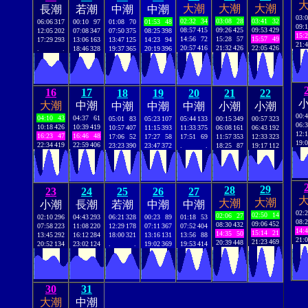
大潮
大潮
大潮
長潮
若潮
中潮
中潮
03:
02:32
34
03:08
28
03:41
32
06:06
317
00:10
97
01:08
70
01:53
48
09:
08:57
415
09:26
425
09:53
429
12:05
202
07:08
347
07:50
375
08:25
398
15:
14:56
72
15:28
57
15:57
49
17:29
293
13:06
163
13:47
125
14:23
94
21:
20:57
416
21:32
426
22:05
426
.
.
18:46
328
19:37
365
20:19
396
16
17
18
19
20
21
22
大潮
中潮
中潮
中潮
中潮
小潮
小潮
00:
04:10
43
04:37
61
05:01
83
05:23
107
05:44
133
00:15
349
00:57
323
06:
10:18
426
10:39
419
10:57
407
11:15
393
11:33
375
06:08
161
06:43
192
12:
16:23
47
16:46
48
17:06
52
17:27
58
17:51
69
11:57
353
12:33
323
19:
22:34
419
22:59
406
23:23
390
23:47
372
.
.
18:25
87
19:17
112
29
28
23
24
25
26
27
大潮
大潮
小潮
長潮
若潮
中潮
中潮
02:
02:50
14
02:06
27
02:10
296
04:43
293
06:21
328
00:23
89
01:18
53
08:
09:06
452
08:30
432
07:58
223
11:08
220
12:29
178
07:11
367
07:52
404
14:
15:14
21
14:35
50
13:45
292
16:12
284
18:00
321
13:16
131
13:56
88
21:
21:23
469
20:39
448
20:52
134
23:02
124
.
.
19:02
369
19:53
414
30
31
大潮
中潮