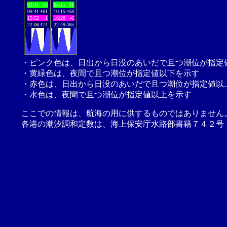
03:31
16
04:11
31
09:41
461
10:15
458
15:52
1
16:28
-6
22:06
474
22:49
465
・ピンク色は、日出から日没のあいだで且つ潮位が指定
・黄緑色は、夜間で且つ潮位が指定値以下を示す
・赤色は、日出から日没のあいだで且つ潮位が指定値以
・水色は、夜間で且つ潮位が指定値以上を示す
ここでの情報は、航海の用に供するものではありません
各港の潮汐調和定数は、海上保安庁水路部書籍７４２号