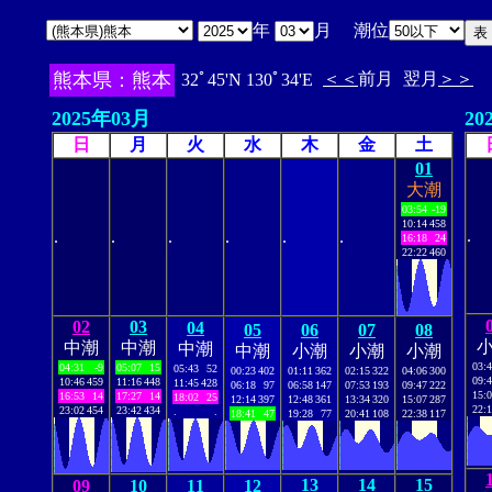
年
月 潮位
熊本県：熊本
＜＜
前月
翌月
＞＞
32ﾟ45'N 130ﾟ34'E
2025年03月
20
日
月
火
水
木
金
土
01
大潮
03:54
-19
10:14
458
.
.
.
.
.
.
.
16:18
24
22:22
460
02
03
04
05
06
07
08
中潮
中潮
中潮
中潮
小潮
小潮
小潮
03:
04:31
-9
05:07
15
05:43
52
00:23
402
01:11
362
02:15
322
04:06
300
09:
10:46
459
11:16
448
11:45
428
06:18
97
06:58
147
07:53
193
09:47
222
15:
16:53
14
17:27
14
18:02
25
12:14
397
12:48
361
13:34
320
15:07
287
22:
23:02
454
23:42
434
.
.
18:41
47
19:28
77
20:41
108
22:38
117
13
14
15
09
10
11
12