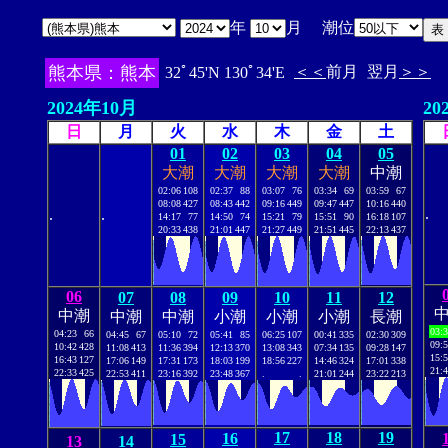
年
月 潮位
熊本県：熊本
＜＜
前月
翌月
＞＞
32ﾟ45'N 130ﾟ34'E
2024年10月
20
日
月
火
水
木
金
土
01
02
03
04
05
大潮
大潮
大潮
大潮
中潮
02:06
108
02:37
88
03:07
76
03:34
69
03:59
67
08:08
427
08:43
442
09:16
449
09:47
447
10:16
440
.
.
.
14:17
77
14:50
74
15:21
79
15:51
90
16:18
107
20:33
438
21:01
447
21:27
449
21:51
445
22:13
437
06
07
08
09
10
11
12
中潮
中潮
中潮
小潮
小潮
小潮
長潮
03:
04:23
66
04:45
67
05:10
72
05:41
85
06:25
107
00:41
335
02:30
309
09:
10:42
428
11:08
413
11:36
394
12:13
370
13:08
343
07:34
135
09:28
147
15:
16:43
127
17:06
149
17:31
173
18:03
199
18:56
227
14:46
324
17:01
338
21:
22:33
425
22:53
411
23:16
392
23:48
367
.
.
21:01
244
23:22
213
17
18
19
16
15
13
14