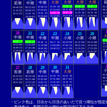
大潮
大潮
大潮
大潮
中潮
若潮
中潮
02:29
35
03:08
13
03:47
3
01:49
68
02:
01:08
112
04:49
326
00:23
163
08:41
482
09:26
490
10:10
484
07:54
459
08:
07:05
421
11:16
125
06:09
373
14:47
48
15:29
60
16:10
83
14:03
49
15:
13:16
63
18:11
375
12:24
91
20:55
474
21:31
473
22:06
461
20:18
465
22:
19:39
443
.
.
18:58
413
20
21
22
23
24
25
26
中潮
中潮
中潮
中潮
小潮
小潮
小潮
03:
04:25
7
05:01
24
05:38
51
06:17
85
00:20
339
01:21
304
03:31
288
09:
10:53
464
11:35
434
12:18
398
13:06
360
07:06
124
08:22
156
10:16
165
15:
16:49
113
17:26
148
18:04
182
18:48
212
14:11
328
15:55
316
17:23
329
21:
22:39
439
23:10
410
23:42
376
.
.
19:57
235
22:14
232
23:41
197
30
31
27
28
29
中潮
大潮
長潮
若潮
中潮
02:
01:30
91
02:01
69
05:23
312
00:24
158
00:58
121
08:
07:41
406
08:17
423
11:35
150
06:21
348
07:03
381
15:
13:42
101
14:18
97
18:11
352
12:25
129
13:05
112
22:
19:49
416
20:19
425
.
.
18:47
377
19:18
399
・ピンク色は、日出から日没のあいだで且つ潮位が指定
・黄緑色は、夜間で且つ潮位が指定値以下を示す