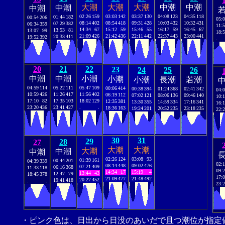
大潮
大潮
大潮
中潮
中潮
中潮
中潮
02:26
159
03:03
142
03:37
130
04:08
123
04:35
118
01:44
182
00:54
206
05:
08:14
402
08:54
418
09:31
428
10:03
432
10:32
431
07:29
382
06:34
359
11:
14:34
67
15:12
59
15:46
55
16:17
59
16:45
67
13:53
81
13:07
99
18:
21:09
426
21:42
436
22:11
442
22:37
443
23:00
441
20:33
411
19:52
392
.
20
21
22
23
24
25
26
中潮
中潮
小潮
小潮
小潮
長潮
若潮
04:59
114
05:22
111
05:47
109
00:06
414
00:38
394
01:24
368
02:41
342
04:
10:59
426
11:26
417
11:56
402
06:19
112
07:02
121
08:06
136
09:46
140
10:
17:10
82
17:35
103
18:02
129
12:35
381
13:30
355
14:59
334
17:16
341
16:
23:20
436
23:41
427
.
.
18:36
163
19:24
201
20:52
235
23:18
235
22:
30
31
29
28
27
大潮
大潮
大潮
中潮
中潮
02:26
124
03:08
93
01:39
161
00:44
201
04:39
339
02:
08:14
448
09:02
476
07:21
409
06:16
368
11:33
118
09:
14:34
17
15:19
4
13:44
43
12:47
79
18:45
378
17:
21:09
477
21:48
492
20:27
452
19:41
418
.
.
23:
・ピンク色は、日出から日没のあいだで且つ潮位が指定