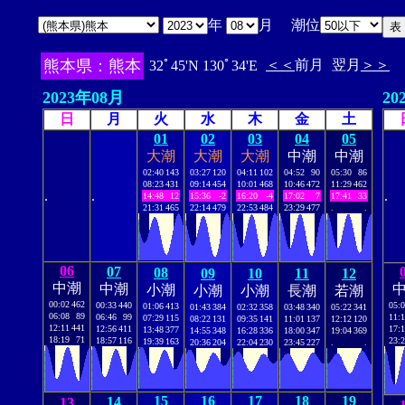
年
月 潮位
熊本県：熊本
＜＜
前月
翌月
＞＞
32ﾟ45'N 130ﾟ34'E
2023年08月
20
日
月
火
水
木
金
土
01
02
03
04
05
大潮
大潮
大潮
中潮
中潮
02:40
143
03:27
120
04:11
102
04:52
90
05:30
86
08:23
431
09:14
454
10:01
468
10:46
472
11:29
462
.
.
.
14:48
12
15:36
-2
16:20
-4
17:02
7
17:41
33
21:31
465
22:14
479
22:53
484
23:29
477
.
.
06
07
08
09
10
11
12
中潮
中潮
小潮
小潮
小潮
長潮
若潮
00:02
462
00:33
440
05:
01:06
413
01:43
384
02:32
358
03:48
340
05:22
341
06:08
89
06:46
99
11:
07:29
115
08:22
131
09:35
141
11:01
137
12:12
120
12:11
441
12:56
411
17:
13:48
377
14:55
348
16:28
336
18:00
347
19:04
369
18:19
71
18:57
116
23:
19:39
163
20:36
204
22:04
230
23:45
227
.
.
15
16
17
18
19
14
13