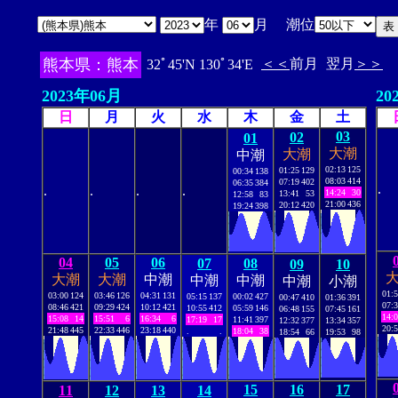
年
月 潮位
熊本県：熊本
＜＜
前月
翌月
＞＞
32ﾟ45'N 130ﾟ34'E
2023年06月
20
日
月
火
水
木
金
土
03
02
01
大潮
大潮
中潮
02:13
125
01:25
129
00:34
138
08:03
414
07:19
402
06:35
384
.
.
.
.
.
14:24
30
13:41
53
12:58
83
21:00
436
20:12
420
19:24
398
04
05
06
07
08
09
10
大潮
大潮
中潮
中潮
中潮
中潮
小潮
01:
03:00
124
03:46
126
04:31
131
05:15
137
00:02
427
00:47
410
01:36
391
07:
08:46
421
09:29
424
10:12
421
10:55
412
05:59
146
06:48
155
07:45
161
14:
15:08
14
15:51
6
16:34
6
17:19
17
11:41
397
12:32
377
13:34
357
20:
21:48
445
22:33
446
23:18
440
.
.
18:04
38
18:54
66
19:53
98
15
16
17
11
12
13
14