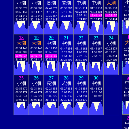
中潮
中潮
大潮
小潮
小潮
長潮
若潮
01:
00:26
144
01:18
143
02:06
143
02:33
375
03:37
368
04:42
372
05:38
382
07:
06:28
393
07:13
402
07:56
406
08:55
159
10:11
142
11:17
115
12:10
86
13:
12:57
61
13:41
45
14:23
37
14:51
345
16:15
349
17:30
367
18:31
389
19:
19:24
407
20:12
419
20:58
424
21:02
125
22:18
140
23:27
145
.
.
18
19
20
21
22
23
24
大潮
大潮
中潮
中潮
中潮
中潮
小潮
01:
02:51
145
03:33
148
04:12
152
04:47
156
05:19
162
05:49
167
00:24
379
07:
08:38
407
09:18
403
09:55
397
10:29
388
11:00
378
11:31
367
06:19
171
14:
15:03
37
15:42
42
16:18
50
16:51
61
17:22
75
17:53
91
12:05
354
20:
21:41
423
22:21
419
22:56
411
23:28
401
23:56
390
.
.
18:27
109
25
26
27
28
29
30
小潮
小潮
長潮
若潮
中潮
中潮
05:
00:55
370
01:34
361
02:24
355
03:27
353
04:36
359
05:43
372
11:
06:55
174
07:44
174
08:50
168
10:07
151
11:19
122
12:20
90
18:
12:48
341
13:47
329
15:05
325
16:35
335
17:54
359
19:00
387
.
19:08
130
20:02
152
21:13
171
22:35
179
23:53
176
.
.
00: