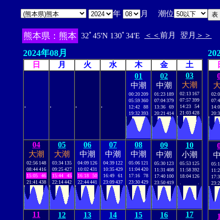
年
月 潮位
熊本県：熊本
＜＜
前月
翌月
＞＞
32ﾟ45'N 130ﾟ34'E
2024年08月
20
日
月
火
水
木
金
土
03
01
02
大潮
中潮
中潮
02:13
167
00:20
209
01:23
189
02:
07:57
399
05:59
360
07:04
379
07:
.
.
.
.
14:23
54
12:42
88
13:36
69
14:
21:03
428
19:32
393
20:21
414
20:
04
05
06
07
08
09
10
大潮
大潮
中潮
中潮
中潮
中潮
小潮
02:56
148
03:34
135
04:09
126
04:39
122
05:06
121
05:30
123
05:53
125
05:
08:44
416
09:25
427
10:02
431
10:35
429
11:04
420
11:31
408
11:58
392
11:
15:05
46
15:44
45
16:18
50
16:49
61
17:16
78
17:40
100
18:04
126
17:
21:41
438
22:14
442
22:44
441
23:09
437
23:30
429
23:50
419
.
.
23:
11
17
12
13
14
15
16