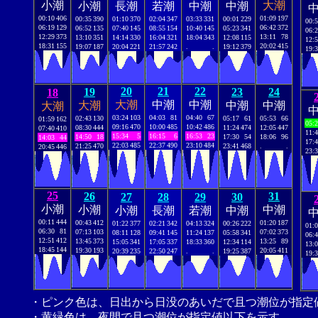
小潮
大潮
小潮
長潮
若潮
中潮
中潮
00:10
406
01:09
197
00:35
390
01:10
370
02:04
347
03:33
331
00:01
229
00:
06:19
129
06:42
372
06:52
135
07:40
145
08:55
154
10:40
145
05:23
341
06:
12:29
373
13:11
78
13:10
351
14:14
330
16:04
321
18:04
343
12:08
115
12:
18:31
155
20:02
415
19:07
187
20:04
221
21:57
242
.
.
19:12
379
19:
20
21
22
19
23
24
18
大潮
中潮
中潮
大潮
中潮
中潮
大潮
03:24
103
04:03
81
04:40
67
02:43
130
05:17
61
05:53
66
01:59
162
05:
09:16
470
10:00
485
10:42
486
08:30
444
11:24
474
12:05
447
07:40
410
11:
15:34
5
16:15
6
16:53
23
14:50
18
17:30
54
18:06
96
14:03
44
17:
22:03
485
22:37
490
23:10
484
21:25
470
23:41
468
.
.
20:45
446
23:
25
26
31
27
28
29
30
小潮
小潮
中潮
小潮
長潮
若潮
中潮
00:11
444
00:43
412
01:20
187
01:22
377
02:21
342
04:13
324
00:26
222
01:
06:30
81
07:13
103
07:02
373
08:11
128
09:41
145
11:24
137
05:58
341
06:
12:51
412
13:45
373
13:25
89
15:05
341
17:05
337
18:33
360
12:34
114
13:
18:45
144
19:30
193
20:05
411
20:39
235
22:50
247
.
.
19:25
387
19:
・ピンク色は、日出から日没のあいだで且つ潮位が指定
・黄緑色は、夜間で且つ潮位が指定値以下を示す