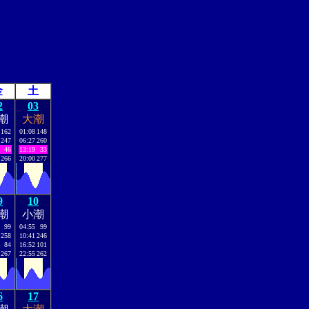
金
土
2
03
潮
大潮
162
01:08
148
247
06:27
260
46
13:19
33
266
20:00
277
9
10
潮
小潮
99
04:55
99
258
10:41
246
84
16:52
101
267
22:55
262
6
17