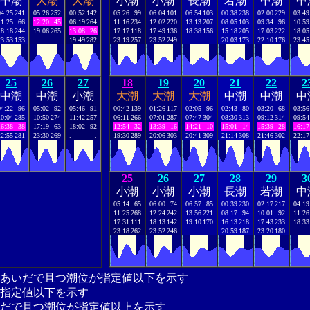
中潮
大潮
大潮
小潮
小潮
長潮
若潮
中潮
中
04:25
241
05:26
252
00:52
142
05:26
99
06:04
101
06:54
103
00:38
238
02:00
229
03:49
11:25
66
12:20
45
06:19
264
11:16
234
12:02
220
13:13
207
08:05
103
09:34
96
10:59
18:18
244
19:06
265
13:08
26
17:17
118
17:49
136
18:38
156
15:18
205
17:03
222
18:05
23:53
153
.
.
19:49
282
23:19
257
23:52
249
.
.
20:03
173
22:10
176
23:45
25
26
27
18
19
20
21
22
2
中潮
中潮
小潮
大潮
大潮
大潮
中潮
中潮
中
04:22
96
05:02
92
05:46
91
00:42
139
01:26
117
02:05
96
02:43
80
03:20
68
03:56
10:04
285
10:50
274
11:42
257
06:11
266
07:01
287
07:47
304
08:30
313
09:12
314
09:54
16:38
38
17:19
63
18:02
92
12:54
32
13:39
16
14:21
10
15:01
14
15:39
28
16:17
22:55
281
23:30
269
.
.
19:30
289
20:06
303
20:41
309
21:14
308
21:46
302
22:17
25
26
27
28
29
3
小潮
小潮
小潮
長潮
若潮
中
05:14
65
06:00
74
06:57
85
00:39
230
02:17
217
04:19
11:25
268
12:24
242
13:56
221
08:17
94
10:01
92
11:26
17:31
111
18:13
142
19:10
170
16:13
218
17:43
233
18:33
23:18
262
23:52
246
.
.
20:59
187
23:20
180
.
あいだで且つ潮位が指定値以下を示す
指定値以下を示す
だで且つ潮位が指定値以上を示す