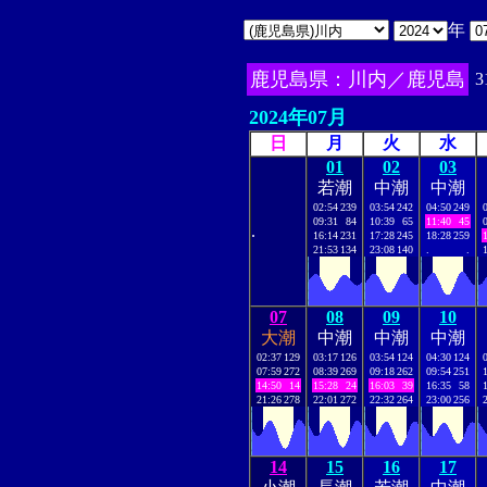
年
鹿児島県：川内／鹿児島
3
2024年07月
日
月
火
水
01
02
03
若潮
中潮
中潮
02:54
239
03:54
242
04:50
249
09:31
84
10:39
65
11:40
45
.
16:14
231
17:28
245
18:28
259
21:53
134
23:08
140
.
.
07
08
09
10
大潮
中潮
中潮
中潮
02:37
129
03:17
126
03:54
124
04:30
124
07:59
272
08:39
269
09:18
262
09:54
251
14:50
14
15:28
24
16:03
39
16:35
58
21:26
278
22:01
272
22:32
264
23:00
256
14
15
16
17