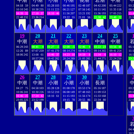
中潮
小潮
小潮
小潮
長潮
若潮
中潮
04:18
59
04:49
80
05:28
103
00:46
195
02:48
187
04:42
200
05:44
222
03:
10:10
245
10:38
235
11:11
223
06:21
127
07:56
145
10:11
141
11:35
118
09:
16:39
32
17:18
37
18:10
46
11:56
207
13:21
192
15:36
193
17:05
215
15:
22:48
232
23:36
214
.
.
19:22
55
21:01
56
22:38
42
23:48
22
21:
19
20
21
22
23
24
25
中潮
大潮
大潮
大潮
大潮
中潮
中潮
06:29
243
00:41
4
01:27
-5
02:08
-5
02:46
4
03:22
23
03:56
48
05:
12:26
89
07:07
259
07:41
270
08:14
274
08:45
273
09:14
265
09:41
254
11:
18:06
242
13:08
61
13:46
37
14:23
18
14:59
8
15:34
6
16:10
12
16:
.
.
18:57
266
19:42
282
20:24
289
21:05
285
21:44
271
22:24
250
23:
26
27
28
29
30
31
中潮
中潮
小潮
小潮
小潮
長潮
04:27
75
04:58
103
05:28
128
01:08
178
03:53
174
05:16
187
03:
10:06
241
10:30
226
10:52
210
06:08
149
07:48
163
11:09
153
09:
16:46
25
17:24
42
18:10
61
11:15
193
11:56
174
15:33
168
15:
23:05
225
23:52
199
.
.
19:15
78
20:55
86
22:34
80
22:
04:
10: