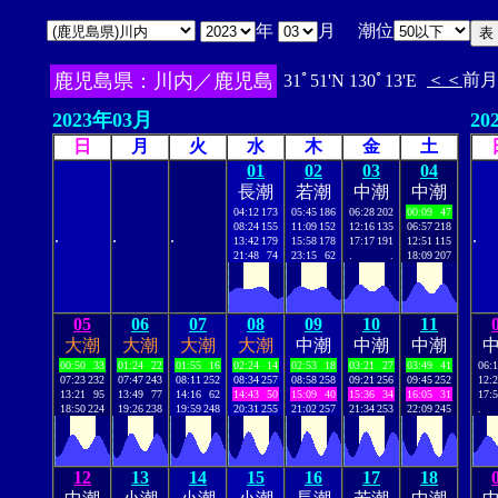
年
月 潮位
鹿児島県：川内／鹿児島
＜＜
前月
31ﾟ51'N 130ﾟ13'E
2023年03月
20
日
月
火
水
木
金
土
01
02
03
04
長潮
若潮
中潮
中潮
04:12
173
05:45
186
06:28
202
00:09
47
08:24
155
11:09
152
12:16
135
06:57
218
.
.
.
.
13:42
179
15:58
178
17:17
191
12:51
115
21:48
74
23:15
62
.
.
18:09
207
05
06
07
08
09
10
11
大潮
大潮
大潮
大潮
中潮
中潮
中潮
00:50
33
01:24
22
01:55
16
02:24
14
02:53
18
03:21
27
03:49
41
06:
07:23
232
07:47
243
08:11
252
08:34
257
08:58
258
09:21
256
09:45
252
12:
13:21
95
13:49
77
14:16
62
14:43
50
15:09
40
15:36
34
16:05
31
17:
18:50
224
19:26
238
19:59
248
20:31
255
21:02
257
21:34
253
22:09
245
.
12
13
14
15
16
17
18