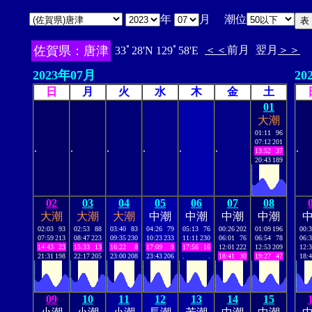
年
月 潮位
佐賀県：唐津
＜＜
前月
翌月
＞＞
33ﾟ28'N 129ﾟ58'E
2023年07月
20
日
月
火
水
木
金
土
01
大潮
01:11
96
07:12
201
.
.
.
.
.
.
.
13:52
37
20:43
189
02
03
04
05
06
07
08
大潮
大潮
大潮
中潮
中潮
中潮
中潮
02:03
93
02:53
88
03:40
83
04:26
79
05:13
76
00:26
202
01:09
196
00:
07:59
213
08:47
223
09:35
230
10:23
233
11:11
230
06:01
76
06:54
78
06:
14:43
23
15:33
13
16:22
8
17:09
9
17:56
16
12:01
222
12:53
209
12:
21:31
198
22:17
205
23:00
208
23:43
206
.
.
18:41
30
19:27
47
18:
09
10
11
12
13
14
15