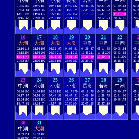
小潮
小潮
小潮
長潮
若潮
中潮
中潮
01:55
189
02:46
184
03:44
181
04:47
182
05:48
186
00:31
120
01:29
118
01:
07:53
81
09:02
82
10:15
80
11:28
74
12:34
65
06:42
192
07:30
198
07:
13:51
193
14:59
177
16:22
165
17:55
162
19:14
167
13:31
57
14:21
50
14:
20:15
68
21:08
88
22:10
104
23:21
115
.
.
20:12
174
20:56
181
20:
16
17
18
19
20
21
22
大潮
大潮
大潮
大潮
中潮
中潮
中潮
02:16
113
02:56
105
03:32
97
04:06
91
04:39
87
05:11
85
00:08
194
05:
08:15
204
08:56
209
09:34
212
10:11
213
10:45
211
11:18
206
05:43
85
11:
15:04
44
15:43
40
16:18
37
16:51
37
17:21
39
17:50
44
11:51
200
17:
21:33
187
22:06
192
22:38
196
23:09
197
23:39
197
.
.
18:18
51
23:
23
24
25
26
27
28
29
中潮
小潮
小潮
小潮
長潮
若潮
中潮
00:36
190
01:06
186
01:38
182
02:17
179
03:11
178
04:23
180
05:40
187
05:
06:17
87
06:56
90
07:44
91
08:47
91
10:06
86
11:28
75
12:41
60
12:
12:24
190
13:03
180
13:51
168
15:02
157
16:51
153
18:39
161
19:48
175
19:
18:47
62
19:18
74
19:57
89
20:50
104
22:07
115
23:37
119
.
.
.
30
31
中潮
大潮
00:53
114
01:53
103
06:48
200
07:47
215