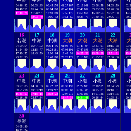
中潮
中潮
中潮
小潮
小潮
小潮
長潮
04:46
92
00:05
185
00:45
176
01:27
167
02:13
161
03:06
158
04:05
159
02:
10:48
211
05:24
96
06:04
100
06:49
104
07:48
107
09:03
106
10:20
100
08:
17:40
28
11:28
201
12:10
189
12:56
176
13:50
164
15:00
154
16:22
150
14:
.
.
18:23
40
19:06
53
19:51
65
20:38
76
21:30
85
22:26
91
20:
16
17
18
19
20
21
22
若潮
中潮
中潮
大潮
大潮
大潮
大潮
04:59
164
05:47
172
00:14
96
01:03
95
01:49
94
02:33
91
03:15
88
03:
11:24
90
12:15
77
06:28
181
07:08
191
07:47
199
08:28
207
09:09
214
08:
17:40
152
18:45
159
13:00
64
13:43
51
14:25
39
15:08
28
15:51
21
15:
23:22
95
.
.
19:40
168
20:28
177
21:13
186
21:55
192
22:36
196
22:
23
24
25
26
27
28
29
中潮
中潮
中潮
中潮
小潮
小潮
小潮
03:57
85
04:38
83
05:22
82
00:38
190
01:22
185
02:10
181
03:04
179
02:
09:51
218
10:34
219
11:19
217
06:08
83
07:02
84
08:05
84
09:18
81
08:
16:35
17
17:18
18
18:02
23
12:07
210
13:00
199
14:01
186
15:14
175
14:
23:16
196
23:57
194
.
.
18:47
34
19:34
48
20:26
64
21:25
81
20:
30
長潮
04:05
180
10:32
74