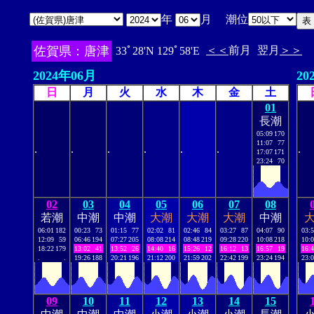
年
月 潮位
佐賀県：唐津
＜＜
前月
翌月
＞＞
33ﾟ28'N 129ﾟ58'E
2024年06月
20
日
月
火
水
木
金
土
01
長潮
05:09
170
11:07
77
.
.
.
.
.
.
.
17:07
171
23:24
70
02
03
04
05
06
07
08
若潮
中潮
中潮
大潮
大潮
大潮
中潮
06:01
182
00:23
73
01:15
77
02:02
81
02:46
84
03:27
87
04:07
90
03:
12:09
59
06:46
194
07:27
205
08:08
214
08:48
219
09:28
220
10:08
218
10:
18:22
179
13:02
41
13:52
26
14:40
16
15:26
12
16:12
13
16:57
19
16:
.
.
19:26
188
20:21
196
21:12
200
21:59
202
22:42
199
23:24
194
23:
09
10
11
12
13
14
15