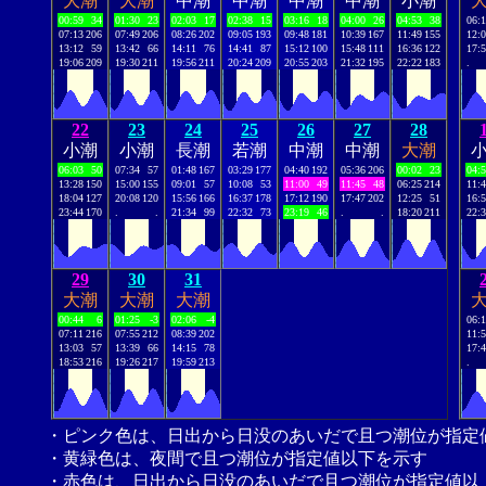
大潮
大潮
中潮
中潮
中潮
中潮
小潮
00:59
34
01:30
23
02:03
17
02:38
15
03:16
18
04:00
26
04:53
38
06:
07:13
206
07:49
206
08:26
202
09:05
193
09:48
181
10:39
167
11:49
155
12:
13:12
59
13:42
66
14:11
76
14:41
87
15:12
100
15:48
111
16:36
122
17:
19:06
209
19:30
211
19:56
211
20:24
209
20:55
203
21:32
195
22:22
183
.
22
23
24
25
26
27
28
小潮
小潮
長潮
若潮
中潮
中潮
大潮
06:03
50
07:34
57
01:48
167
03:29
177
04:40
192
05:36
206
00:02
23
04:
13:28
150
15:00
155
09:01
57
10:08
53
11:00
49
11:45
48
06:25
214
11:
18:04
127
20:08
120
15:56
166
16:37
178
17:12
190
17:47
202
12:25
51
16:
23:44
170
.
.
21:34
99
22:32
73
23:19
46
.
.
18:20
211
22:
29
30
31
大潮
大潮
大潮
00:44
6
01:25
-3
02:06
-4
06:
07:11
216
07:55
212
08:39
202
11:
13:03
57
13:39
66
14:15
78
17:
18:53
216
19:26
217
19:59
213
.
・ピンク色は、日出から日没のあいだで且つ潮位が指定
・黄緑色は、夜間で且つ潮位が指定値以下を示す
・赤色は、日出から日没のあいだで且つ潮位が指定値以