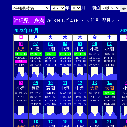
年
月 潮位
沖縄県：糸満
＜＜
前月
翌月
＞＞
26ﾟ8'N 127ﾟ40'E
2023年10月
20
日
月
火
水
木
金
土
01
02
03
04
05
06
07
大潮
中潮
中潮
中潮
中潮
小潮
小潮
01:46
16
02:26
11
03:07
15
03:49
24
04:34
38
05:27
54
06:37
68
08:06
231
08:50
221
09:35
204
10:22
185
11:17
166
12:37
151
14:47
147
.
14:09
48
14:44
64
15:17
81
15:49
99
16:22
116
17:02
130
18:26
139
20:04
221
20:35
218
21:05
211
21:35
200
22:05
188
22:42
174
23:45
160
08
09
10
11
12
13
14
小潮
長潮
若潮
中潮
中潮
大潮
大潮
08:09
75
02:02
153
03:44
159
04:42
170
05:25
182
06:03
193
00:28
48
05:
16:17
154
09:32
74
10:26
68
11:06
63
11:40
58
12:11
55
06:38
201
13:
21:04
135
16:53
163
17:16
171
17:36
180
17:57
189
18:19
197
12:42
55
18:
.
.
22:19
120
22:58
102
23:29
83
23:59
65
.
.
18:42
204
23:
15
16
17
18
19
20
21