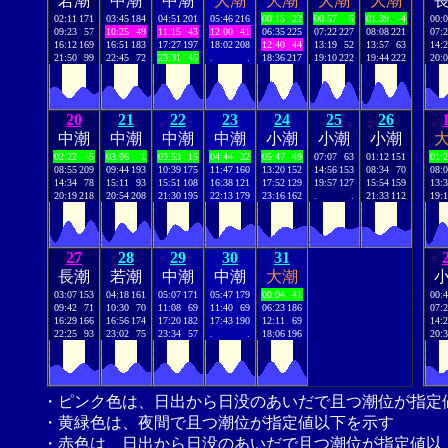
若潮
中潮
中潮
大潮
大潮
大潮
大潮
02:11
171
03:45
184
04:51
201
05:46
216
00:15
22
00:57
5
01:39
-4
00:
09:23
57
10:25
49
11:15
43
12:00
41
06:35
225
07:22
227
08:08
221
07:
16:12
169
16:51
183
17:27
197
18:02
208
12:40
44
13:19
52
13:57
63
14:
21:50
99
22:45
72
23:31
45
.
.
18:36
217
19:10
222
19:44
222
20:
20
21
22
23
24
25
26
中潮
中潮
中潮
中潮
小潮
小潮
小潮
02:22
-5
03:06
1
03:53
15
04:44
32
05:47
49
07:07
63
01:12
151
01:
08:55
209
09:44
193
10:39
175
11:47
160
13:20
152
14:56
153
08:34
70
08:
14:34
78
15:11
93
15:51
108
16:38
121
17:52
129
19:57
127
15:54
159
13:
20:19
218
20:54
208
21:30
195
22:13
179
23:16
162
.
.
21:33
112
19:
27
28
29
30
31
長潮
若潮
中潮
中潮
大潮
03:07
153
04:18
161
05:07
171
05:47
179
00:04
41
00:
09:42
71
10:30
70
11:08
69
11:40
69
06:23
186
07:
16:29
166
16:56
174
17:20
182
17:43
190
12:11
69
14:
22:25
93
23:02
75
23:34
57
.
.
18:06
196
20:
・ピンク色は、日出から日没のあいだで且つ潮位が指定
・黄緑色は、夜間で且つ潮位が指定値以下を示す
・赤色は、日出から日没のあいだで且つ潮位が指定値以