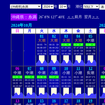
年
月 潮位
沖縄県：糸満
＜＜
前月
翌月
＞＞
26ﾟ8'N 127ﾟ40'E
2024年10月
20
日
月
火
水
木
金
土
01
02
03
04
05
大潮
大潮
大潮
大潮
中潮
00:05
74
00:35
59
01:05
46
01:33
37
02:02
32
06:08
197
06:44
202
07:16
205
07:47
204
08:18
199
.
.
.
12:22
52
12:50
54
13:17
58
13:43
64
14:08
73
18:35
196
18:56
202
19:16
206
19:37
208
19:57
208
06
07
08
09
10
11
12
中潮
中潮
中潮
小潮
小潮
小潮
長潮
02:31
30
03:02
31
03:36
35
04:17
42
05:11
51
06:25
59
00:07
171
01:
08:49
192
09:23
183
10:02
171
10:51
160
12:03
150
13:51
148
07:59
62
08:
14:32
83
14:56
94
15:22
104
15:53
115
16:42
125
18:22
130
15:20
157
13:
20:19
207
20:42
204
21:10
199
21:46
192
22:38
181
.
.
20:30
121
19:
13
14
15
16
17
18
19